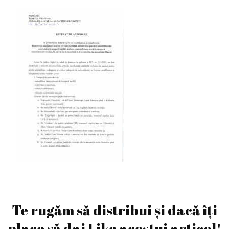
Te rugăm să distribui și dacă îți
place să dai Like acestui articol!