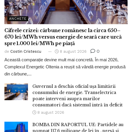
ANCHETE
Cifrele crizei: cărbune românesc la circa 650–
670 lei/MWh versus energie de seară care urcă
spre 1.000 lei/MWh pe piață
0
de
Costin Cristescu
8 august 2026
Această comparație devine mult mai concretă. În mai 2026,
Complexul Energetic Oltenia a reușit să vândă energie produsă
din cărbune,...
Guvernul a deschis oficial ușa limitării
consumului de energie. Transelectrica
poate interveni asupra marilor
consumatori dacă sistemul intră în deficit
8 august 2026
BOMBA DIN RAPORTUL UE: Partidele au
pompat 117,6 milioane de lei în „presă și