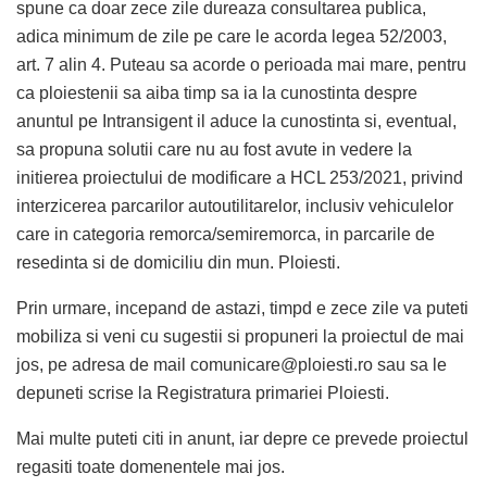
spune ca doar zece zile dureaza consultarea publica,
adica minimum de zile pe care le acorda legea 52/2003,
art. 7 alin 4. Puteau sa acorde o perioada mai mare, pentru
ca ploiestenii sa aiba timp sa ia la cunostinta despre
anuntul pe Intransigent il aduce la cunostinta si, eventual,
sa propuna solutii care nu au fost avute in vedere la
initierea proiectului de modificare a HCL 253/2021, privind
interzicerea parcarilor autoutilitarelor, inclusiv vehiculelor
care in categoria remorca/semiremorca, in parcarile de
resedinta si de domiciliu din mun. Ploiesti.
Prin urmare, incepand de astazi, timpd e zece zile va puteti
mobiliza si veni cu sugestii si propuneri la proiectul de mai
jos, pe adresa de mail
comunicare@ploiesti.ro
sau sa le
depuneti scrise la Registratura primariei Ploiesti.
Mai multe puteti citi in anunt, iar depre ce prevede proiectul
regasiti toate domenentele mai jos.