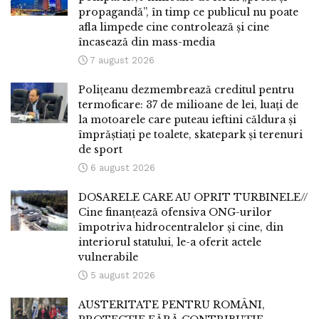
propagandă”, în timp ce publicul nu poate
afla limpede cine controlează și cine
încasează din mass-media
7 august 2026
Polițeanu dezmembrează creditul pentru
termoficare: 37 de milioane de lei, luați de
la motoarele care puteau ieftini căldura și
împrăștiați pe toalete, skatepark și terenuri
de sport
6 august 2026
DOSARELE CARE AU OPRIT TURBINELE//
Cine finanțează ofensiva ONG-urilor
împotriva hidrocentralelor și cine, din
interiorul statului, le-a oferit actele
vulnerabile
5 august 2026
AUSTERITATE PENTRU ROMÂNI,