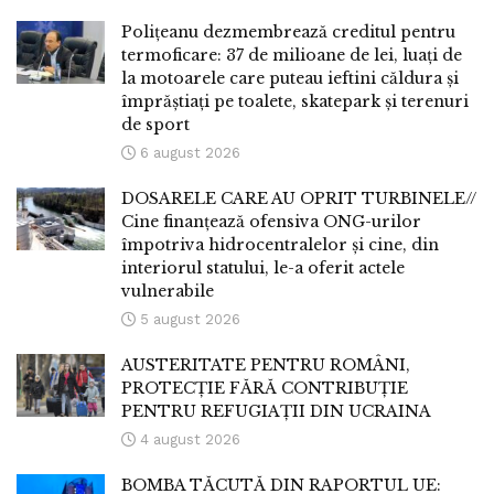
Polițeanu dezmembrează creditul pentru
termoficare: 37 de milioane de lei, luați de
la motoarele care puteau ieftini căldura și
împrăștiați pe toalete, skatepark și terenuri
de sport
6 august 2026
DOSARELE CARE AU OPRIT TURBINELE//
Cine finanțează ofensiva ONG-urilor
împotriva hidrocentralelor și cine, din
interiorul statului, le-a oferit actele
vulnerabile
5 august 2026
AUSTERITATE PENTRU ROMÂNI,
PROTECȚIE FĂRĂ CONTRIBUȚIE
PENTRU REFUGIAȚII DIN UCRAINA
4 august 2026
BOMBA TĂCUTĂ DIN RAPORTUL UE: