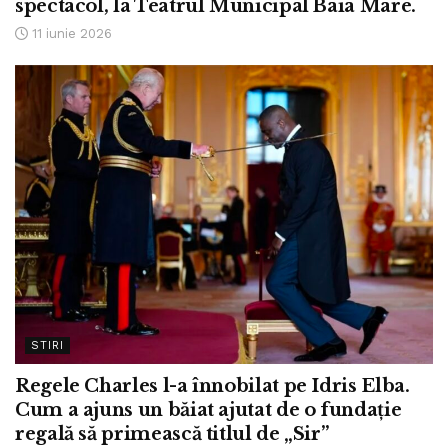
spectacol, la Teatrul Municipal Baia Mare.
11 iunie 2026
STIRI
Regele Charles l-a înnobilat pe Idris Elba.
Cum a ajuns un băiat ajutat de o fundație
regală să primească titlul de „Sir”