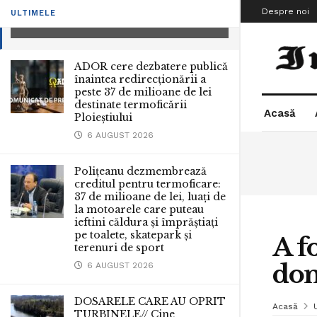
părinteşti
Despre noi
ULTIMELE
17 MARTIE 2011
ADOR cere dezbatere publică
înaintea redirecționării a
peste 37 de milioane de lei
destinate termoficării
Acasă
Ploieștiului
6 AUGUST 2026
Polițeanu dezmembrează
creditul pentru termoficare:
37 de milioane de lei, luați de
la motoarele care puteau
ieftini căldura și împrăștiați
pe toalete, skatepark și
A f
terenuri de sport
dom
6 AUGUST 2026
DOSARELE CARE AU OPRIT
Acasă
TURBINELE// Cine