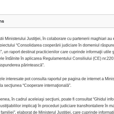
ns
tii Ministerului Justiţiei, în colaborare cu partenerii maghiari au 
oiectului “Consolidarea cooperării judiciare în domeniul răspund
i”, un raport destinat practicienilor care cuprinde informaţii utile şi
le întâlnite în aplicarea Regulamentului Consiliului (CE) nr.22
răspunderea părintească”.
e interesate pot consulta raportul pe pagina de internet a Minis
, la secţiunea “Cooperare internaţională”.
ea, în cadrul aceleiaşi secţiuni, poate fi consultat “Ghidul inf
justiţiabililor implicaţi în proceduri judiciare transfrontaliere în m
 familiei”, elaborat de Ministerul Justiţiei, care cuprinde informaţi