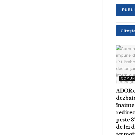
Citește
COMUN
ADOR c
dezbat
înainte
redirec
peste 3
de lei 
termofi