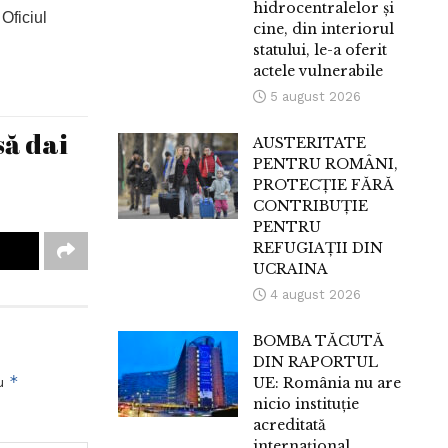
hidrocentralelor și
 Oficiul
cine, din interiorul
statului, le-a oferit
actele vulnerabile
5 august 2026
să dai
AUSTERITATE
PENTRU ROMÂNI,
PROTECȚIE FĂRĂ
CONTRIBUȚIE
PENTRU
REFUGIAȚII DIN
UCRAINA
4 august 2026
BOMBA TĂCUTĂ
DIN RAPORTUL
*
cu
UE: România nu are
nicio instituție
acreditată
internațional