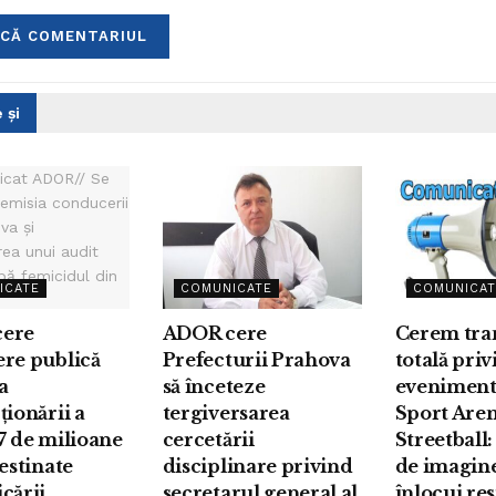
 și
ICATE
COMUNICATE
COMUNICAT
ere
ADOR cere
Cerem tra
ere publică
Prefecturii Prahova
totală pri
a
să înceteze
eveniment
ționării a
tergiversarea
Sport Are
7 de milioane
cercetării
Streetball:
destinate
disciplinare privind
de imagin
cării
secretarul general al
înlocui re