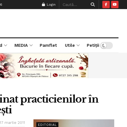
26
Login
d
MEDIA
Pamflet
Utile
Petiții
inat practicienilor în
şti
17 martie 2011
EDITORIAL