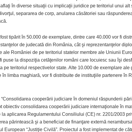
 aflaţi în diverse situaţii cu implicaţii juridice pe teritoriul unui al
ivorţul, separarea de corp, anularea căsătoriei sau răspundere
scă.
fost tipărit în 50.000 de exemplare, dintre care 40.000 vor fi distr
nstanţelor de judecată din România, cât şi reprezentanţelor dipl
e ale României de pe teritoriul statelor membre ale Uniunii Eur
fi puse la dispoziţia cetăţenilor români care locuiesc sau îşi de
ea pe teritoriul respectivelor state. Alte 10.000 de exemplare ale 
 în limba maghiară, vor fi distribuite de instituţiile partenere în
 “Consolidarea cooperării judiciare în domeniul răspunderii părin
t obiectiv consolidarea cooperării judiciare internaţionale în mat
e la aplicarea Regulamentului Consiliului (CE) nr. 2201/2003 pri
rea părintească şi a beneficiat de finanţare externă nerambursa
 European “Justiţie Civilă”. Proiectul a fost implementat de căt