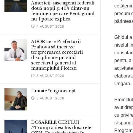
Americii: șase agenți federali,
cetăţenii
două nopți și 40% dintr-un
precum d
fenomen pe care Pentagonul
nu-l poate explica
părintea
4 AUGUST 2026
Ghidul a 
ADOR cere Prefecturii
nivelul i
Prahova să înceteze
tergiversarea cercetării
consular
disciplinare privind
pentru a 
secretarul general al
activitat
municipiului Ploiești
elaborate
3 AUGUST 2026
Ungară.
Unitate în ignoranță
2 AUGUST 2026
Proiectul
avut drep
cu privir
DOSARELE CERULUI
răspunde
//Trump a deschis dosarele
Programul