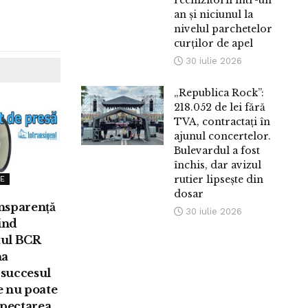
rechizitorii într-un
an și niciunul la
nivelul parchetelor
curților de apel
30 iulie 2026
„Republica Rock”:
218.052 de lei fără
TVA, contractați în
ajunul concertelor.
Bulevardul a fost
închis, dar avizul
rutier lipsește din
E
dosar
nsparență
30 iulie 2026
vind
ul BCR
na
 succesul
e nu poate
spectarea