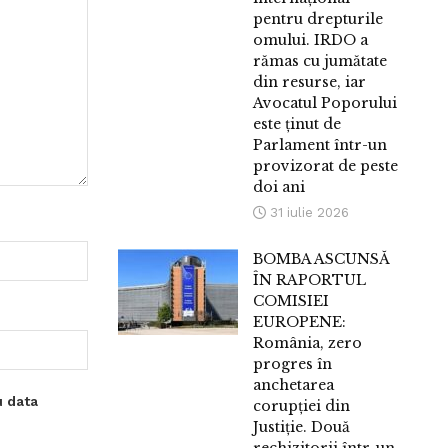
pentru drepturile
omului. IRDO a
rămas cu jumătate
din resurse, iar
Avocatul Poporului
este ținut de
Parlament într-un
provizorat de peste
doi ani
31 iulie 2026
BOMBA ASCUNSĂ
ÎN RAPORTUL
COMISIEI
EUROPENE:
România, zero
progres în
anchetarea
u data
corupției din
Justiție. Două