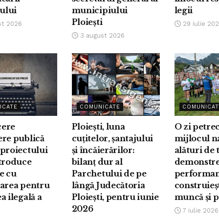
iului
municipiului
legii
Ploiești
st 2026
29 iulie 20
3 august 2026
ICATE
COMUNICATE
COMUNICAT
ere
Ploiești, luna
O zi petre
ere publică
cuțitelor, șantajului
mijlocul na
proiectului
și încăierărilor:
alături de 
ntroduce
bilanț dur al
demonstre
e cu
Parchetului de pe
performan
oarea pentru
lângă Judecătoria
construieș
a ilegală a
Ploiești, pentru iunie
muncă și 
2026
7 iulie 2026