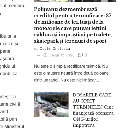
t stat membru,
Polițeanu dezmembrează
a
creditul pentru termoficare: 37
de milioane de lei, luați de la
motoarele care puteau ieftini
căldura și împrăștiați pe toalete,
ibuite la
skatepark și terenuri de sport
omatice şi
de
Costin Cristescu
opene,
0
6 august 2026
sfăşoară
ghidului,
Nu este o simplă rectificare tehnică. Nu
este o mutare neutră între două coloane
 Republica
dintr-un tabel. Nu este nici măcar...
DOSARELE CARE
teşti” a
AU OPRIT
erie civilă
TURBINELE// Cine
vind
finanțează ofensiva
bilă prin
ONG-urilor
împotriva
re Ministerul