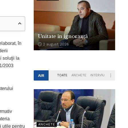
Unitate în ignoranță
elaborat, în
2 august 2026
erii
 soluţii la
01/2003
AIR
TOATE
ANCHETE
INTERVIU
terului
ormativ
ateria
ANCHETE
i utile pentru