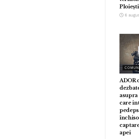
Ploieșt
6 augu
COMUN
ADOR c
dezbat
asupra 
care i
pedeps
închis
captare
apei