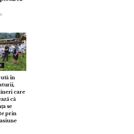
26
E
cută în
turii,
tineri care
ază că
ța se
te prin
pasiune