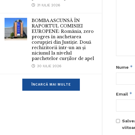
31 IULIE 2026
BOMBA ASCUNSĂ ÎN
RAPORTUL COMISIEI
EUROPENE: România, zero
progres în anchetarea
corupției din Justiție. Două
rechizitorii într-un an și
niciunul la nivelul
parchetelor curților de apel
30 IULIE 2026
*
Nume
ÎNCARCĂ MAI MULTE
*
Email
Salve
viito