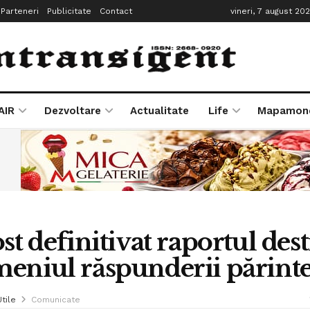
Parteneri
Publicitate
Contact
vineri, 7 august 20
AIR
Dezvoltare
Actualitate
Life
Mapamon
ost definitivat raportul dest
eniul răspunderii părinte
Utile
Comunicate