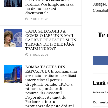
OZN. Ce a declasificat în
Justiţiei
realitate Washingtonul și ce
nu demonstrează
Consiliul
documentele
31 IULIE 2026
OANA GHEORGHIU A
Te 
COMIS-O IAR? UN E-MAIL
CĂTRE TOT STATUL ȘI UN
TERMEN DE 15 ZILE FĂRĂ
TEMEI INDICAT
31 IULIE 2026
BOMBA TĂCUTĂ DIN
RAPORTUL UE: România nu
are nicio instituție acreditată
internațional pentru
Lasă 
drepturile omului. IRDO a
rămas cu jumătate din
Adresa ta
resurse, iar Avocatul
Poporului este ținut de
Parlament într-un
Comenta
provizorat de peste doi ani