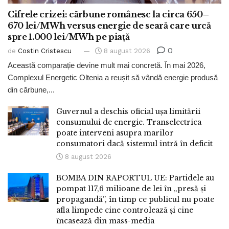
Cifrele crizei: cărbune românesc la circa 650–
670 lei/MWh versus energie de seară care urcă
spre 1.000 lei/MWh pe piață
0
de
Costin Cristescu
8 august 2026
Această comparație devine mult mai concretă. În mai 2026,
Complexul Energetic Oltenia a reușit să vândă energie produsă
din cărbune,...
Guvernul a deschis oficial ușa limitării
consumului de energie. Transelectrica
poate interveni asupra marilor
consumatori dacă sistemul intră în deficit
8 august 2026
BOMBA DIN RAPORTUL UE: Partidele au
pompat 117,6 milioane de lei în „presă și
propagandă”, în timp ce publicul nu poate
afla limpede cine controlează și cine
încasează din mass-media