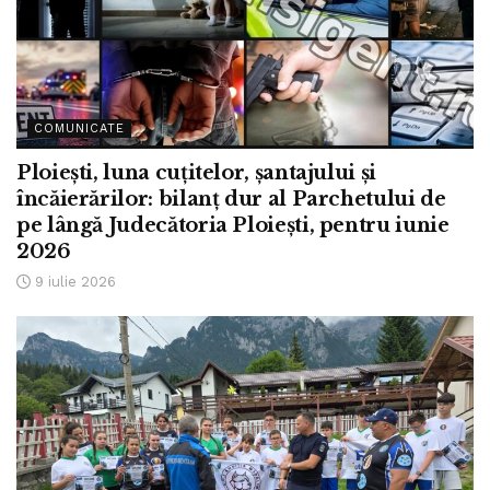
COMUNICATE
Ploiești, luna cuțitelor, șantajului și
încăierărilor: bilanț dur al Parchetului de
pe lângă Judecătoria Ploiești, pentru iunie
2026
9 iulie 2026