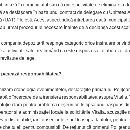
ubliniază în comunicatul său că orice activitate de eliminare a d
să se desfășoare în baza unui contract de delegare cu Unitatea A
lă (UAT) Ploiești. Acest aspect ridică întrebarea dacă municipalit
 au urmat procedurile necesare înainte de a declanșa acest scan
l, compania depozitară respinge categoric orice insinuare privin
te a activității sale, reafirmând că este dispusă să colaboreze, da
prevăzute de lege.
 pasează responsabilitatea?
lizăm cronologia evenimentelor, declarațiile primarului Polițean
bă o încercare de a transfera responsabilitatea asupra Vitalia, 
oluție clară pentru problema deșeurilor. În lipsa unui răspuns di
erator și a administrației locale la solicitările Vitalia, acuzațiile
vin discutabile, iar consedcințele pot fi asupra tarifului, pentru 
 cheltuieli pentru combustibil. De rețiunut că primarul Polițeanu