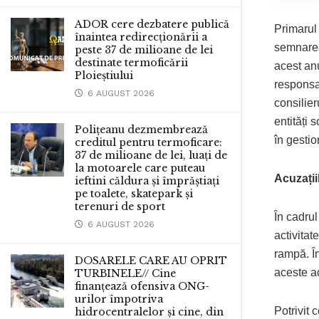
ADOR cere dezbatere publică
Primarul 
înaintea redirecționării a
semnarea 
peste 37 de milioane de lei
destinate termoficării
acest anu
Ploieștiului
responsa
6 AUGUST 2026
consilier
entități 
Polițeanu dezmembrează
în gestio
creditul pentru termoficare:
37 de milioane de lei, luați de
la motoarele care puteau
Acuzațiil
ieftini căldura și împrăștiați
pe toalete, skatepark și
terenuri de sport
În cadrul
6 AUGUST 2026
activitat
rampă. Î
DOSARELE CARE AU OPRIT
aceste ac
TURBINELE// Cine
finanțează ofensiva ONG-
urilor împotriva
Potrivit 
hidrocentralelor și cine, din