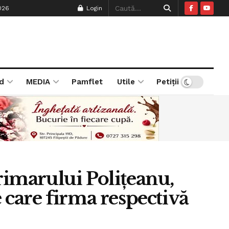
026
Login
d
MEDIA
Pamflet
Utile
Petiții
rimarului Polițeanu,
e care firma respectivă