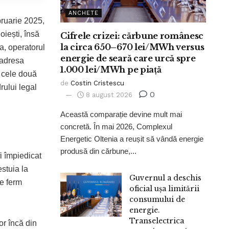
ANCHETE
bruarie 2025,
iești, însă
Cifrele crizei: cărbune românesc
la circa 650–670 lei/MWh versus
a, operatorul
energie de seară care urcă spre
 adresa
1.000 lei/MWh pe piață
e cele două
de
Costin Cristescu
rului legal
0
8 august 2026
Această comparație devine mult mai
concretă. În mai 2026, Complexul
Energetic Oltenia a reușit să vândă energie
produsă din cărbune,...
fi împiedicat
stuia la
Guvernul a deschis
ge ferm
oficial ușa limitării
consumului de
energie.
Transelectrica
or încă din