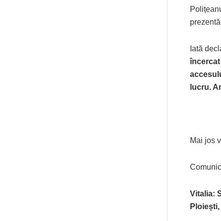
Polițeanu
prezentă
Iată decl
încercat
accesulu
lucru. Am
Mai jos 
Comunic
Vitalia:
Ploiești