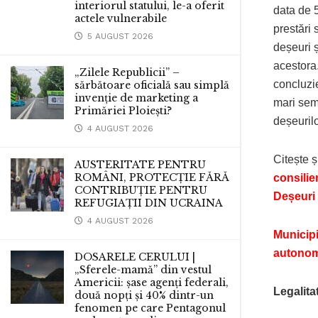
interiorul statului, le-a oferit
data de 5
actele vulnerabile
prestări 
5 AUGUST 2026
deșeuri ș
acestora.
„Zilele Republicii” –
concluzie
sărbătoare oficială sau simplă
invenție de marketing a
mari semn
Primăriei Ploiești?
deșeurilo
4 AUGUST 2026
Citește ș
AUSTERITATE PENTRU
ROMÂNI, PROTECȚIE FĂRĂ
consilie
CONTRIBUȚIE PENTRU
Deșeuri
REFUGIAȚII DIN UCRAINA
4 AUGUST 2026
Municipi
autonom
DOSARELE CERULUI |
„Sferele-mamă” din vestul
Americii: șase agenți federali,
Legalita
două nopți și 40% dintr-un
fenomen pe care Pentagonul