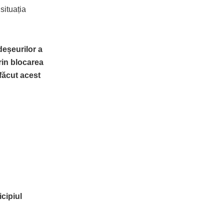
situația
deșeurilor a
rin blocarea
 făcut acest
cipiul