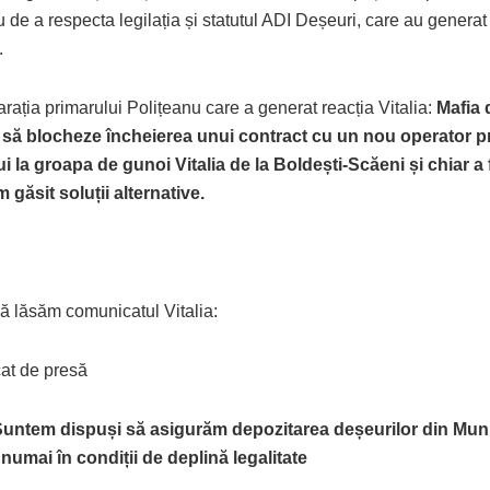
 de a respecta legilația și statutul ADI Deșeuri, care au generat 
.
arația primarului Polițeanu care a generat reacția Vitalia:
Mafia 
 să blocheze încheierea unui contract cu un nou operator p
i la groapa de gunoi Vitalia de la Boldești-Scăeni și chiar a
 găsit soluții alternative.
vă lăsăm comunicatul Vitalia:
at de presă
 Suntem dispuși să asigurăm depozitarea deșeurilor din Muni
, numai în condiții de deplină legalitate