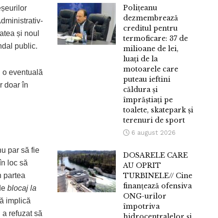
Polițeanu
eșeurilor
dezmembrează
dministrativ-
creditul pentru
atea și noul
termoficare: 37 de
dal public.
milioane de lei,
luați de la
motoarele care
d o eventuală
puteau ieftini
r doar în
căldura și
împrăștiați pe
toalete, skatepark și
terenuri de sport
6 august 2026
u par să fie
DOSARELE CARE
în loc să
AU OPRIT
n partea
TURBINELE// Cine
finanțează ofensiva
 de
blocaj la
ONG-urilor
că implică
împotriva
 a refuzat să
hidrocentralelor și