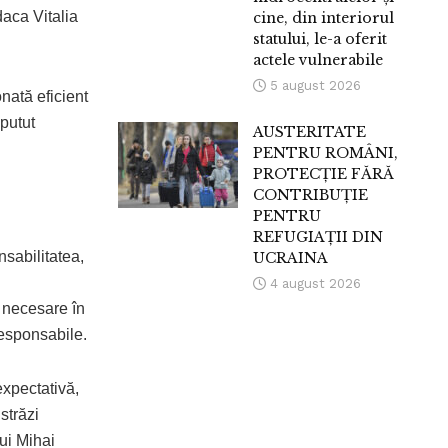
daca Vitalia
cine, din interiorul
statului, le-a oferit
actele vulnerabile
5 august 2026
nată eficient
 putut
AUSTERITATE
PENTRU ROMÂNI,
PROTECȚIE FĂRĂ
CONTRIBUȚIE
PENTRU
REFUGIAȚII DIN
nsabilitatea,
UCRAINA
4 august 2026
 necesare în
 responsabile.
expectativă,
străzi
lui Mihai