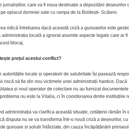
jurnaliștilor, care va fi noua destinație a depozitării deșeurilor 
 pe oplacul domniei sale cu rampa de la Boldești- Scăieni.
ea ridică întrebarea dacă această criză a gunoaielor este gestio
administrația locală a ignorat anumite aspecte legale care ar fi
cest blocaj.
tește prețul acestui conflict?
e autoritățile locale și operatorii de salubritate își pasează respo
ii riscă să fie din nou victimele unei administrații haotice. Dacă
litatea și noul operator de colectare nu au furnizat documentele
, problema nu este la Vitalia, ci în coordonarea dintre instituțiile
 administrația va clarifica această situație, cetățenii rămân în 
ă disputa nu se va transforma într-o nouă criză a deșeurilor, cu 
de gunoaie și soluții întârziate, din cauza încăpățânării primaru