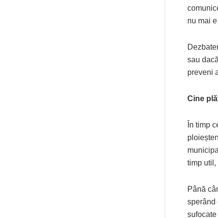
comunice 
nu mai e
Dezbater
sau dacă 
preveni a
Cine plă
În timp c
ploieșten
municipa
timp util
Până când
sperând c
sufocate 