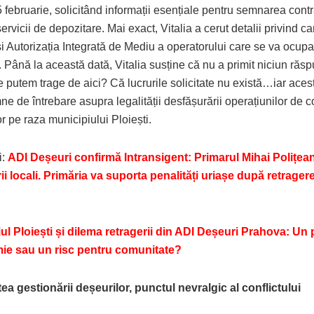
 februarie, solicitând informații esențiale pentru semnarea contr
servicii de depozitare. Mai exact, Vitalia a cerut detalii privind ca
i Autorizația Integrată de Mediu a operatorului care se va ocupa
 Până la această dată, Vitalia susține că nu a primit niciun răs
 putem trage de aici? Că lucrurile solicitate nu există…iar acest
e de întrebare asupra legalității desfășurării operațiunilor de c
r pe raza municipiului Ploiești.
i:
ADI Deșeuri confirmă Intransigent: Primarul Mihai Polițean
rii locali. Primăria va suporta penalități uriașe după retrager
ul Ploiești și dilema retragerii din ADI Deșeuri Prahova: Un
ie sau un risc pentru comunitate?
tea gestionării deșeurilor, punctul nevralgic al conflictului