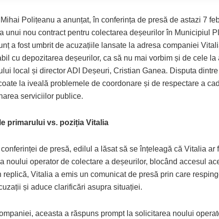
Mihai Polițeanu a anunțat, în conferința de presă de astazi 7 fe
unui nou contract pentru colectarea deșeurilor în Municipiul Plo
nț a fost umbrit de acuzațiile lansate la adresa companiei Vitali
bil cu depozitarea deșeurilor, ca să nu mai vorbim și de cele la
ului local și director ADI Deșeuri, Cristian Ganea. Disputa dintr
scoate la iveală problemele de coordonare și de respectare a cad
narea serviciilor publice.
e primarului vs. poziția Vitalia
 conferinței de presă, edilul a lăsat să se înțeleagă că Vitalia ar 
ea noului operator de colectare a deșeurilor, blocând accesul ace
n replică, Vitalia a emis un comunicat de presă prin care respin
uzații și aduce clarificări asupra situației.
companiei, aceasta a răspuns prompt la solicitarea noului operat