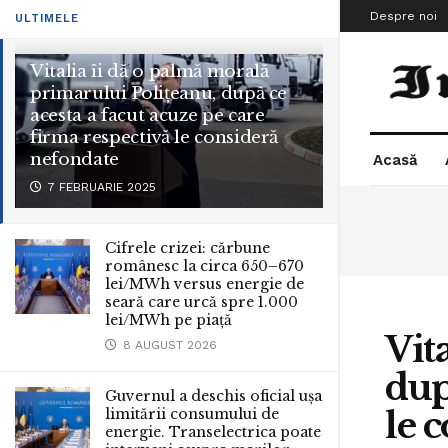
Despre noi
ULTIMELE
Vitalia îi dă o palmă morală
primarului Polițeanu, după ce
acesta a facut acuze pe care
firma respectivă le consideră
nefondate
Acasă
7 FEBRUARIE 2025
Cifrele crizei: cărbune
românesc la circa 650–670
lei/MWh versus energie de
seară care urcă spre 1.000
lei/MWh pe piață
Vit
8 AUGUST 2026
dup
Guvernul a deschis oficial ușa
le 
limitării consumului de
energie. Transelectrica poate