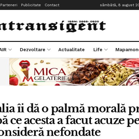
Parteneri
Publicitate
Contact
sâmbătă, 8 august 2
AIR
Dezvoltare
Actualitate
Life
Mapamon
alia îi dă o palmă morală p
ă ce acesta a facut acuze p
consideră nefondate