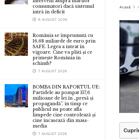
interveni asupra marilor
consumatori dacă sistemul
Acasă
intră în deficit
8 AUGUST 2026
România se împrumută cu
16,68 miliarde de euro prin
SAFE. Legea a intrat în
vigoare. Cine va plăti și ce
primește România în
schimb?
7 AUGUST 2026
BOMBA DIN RAPORTUL UE:
Partidele au pompat 117,6
milioane de lei în „presă și
propagandă”, în timp ce
publicul nu poate afla
limpede cine controlează și
cine încasează din mass-
media
Cupri
7 AUGUST 2026