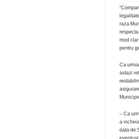
“Compania
legalitat
raza Muni
respecta 
mod clar 
pentru ge
Ca urmar
astazi re
restabil
asigurare
Municipiu
– Ca urm
a incheia
data de 5
eventual 