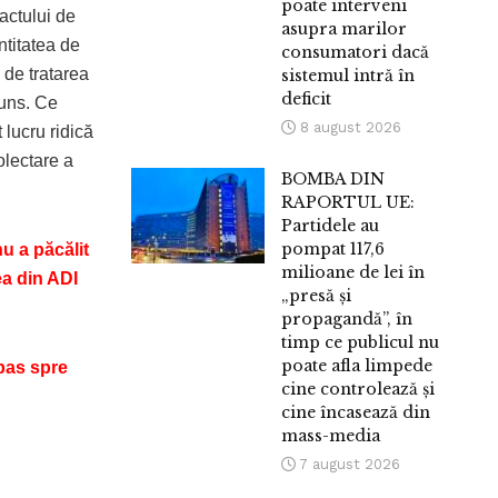
poate interveni
actului de
asupra marilor
ntitatea de
consumatori dacă
 de tratarea
sistemul intră în
deficit
puns. Ce
8 august 2026
 lucru ridică
olectare a
BOMBA DIN
RAPORTUL UE:
Partidele au
pompat 117,6
u a păcălit
milioane de lei în
ea din ADI
„presă și
propagandă”, în
timp ce publicul nu
poate afla limpede
 pas spre
cine controlează și
cine încasează din
mass-media
7 august 2026