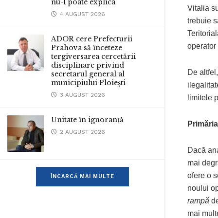
nu-l poate explica
Vitalia s
4 AUGUST 2026
trebuie 
Teritoria
ADOR cere Prefecturii
operator
Prahova să înceteze
tergiversarea cercetării
disciplinare privind
De altfe
secretarul general al
municipiului Ploiești
ilegalita
3 AUGUST 2026
limitele 
Unitate în ignoranță
Primăria
2 AUGUST 2026
Dacă ana
mai degra
ofere o s
ÎNCARCĂ MAI MULTE
noului op
rampă
de
mai multe