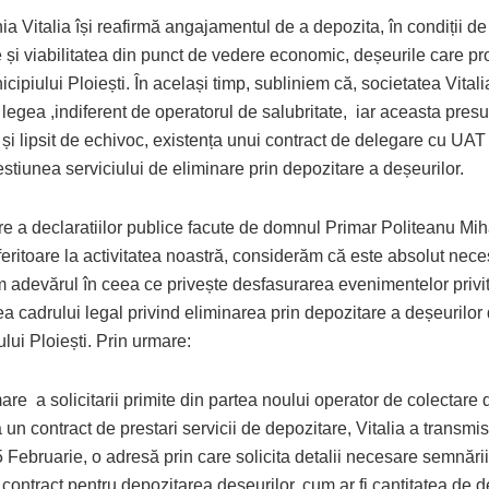
 Vitalia își reafirmă angajamentul de a depozita, în condiții de
e și viabilitatea din punct de vedere economic, deșeurile care pr
cipiului Ploiești. În același timp, subliniem că, societatea Vitali
legea ,indiferent de operatorul de salubritate, iar aceasta pres
și lipsit de echivoc, existența unui contract de delegare cu UAT 
stiunea serviciului de eliminare prin depozitare a deșeurilor.
e a declaratiilor publice facute de domnul Primar Politeanu Mih
feritoare la activitatea noastră, considerăm că este absolut nece
im adevărul în ceea ce privește desfasurarea evenimentelor privi
a cadrului legal privind eliminarea prin depozitare a deșeurilor
lui Ploiești. Prin urmare:
are a solicitarii primite din partea noului operator de colectar
 un contract de prestari servicii de depozitare, Vitalia a transmi
 Februarie, o adresă prin care solicita detalii necesare semnări
contract pentru depozitarea deșeurilor, cum ar fi cantitatea de d