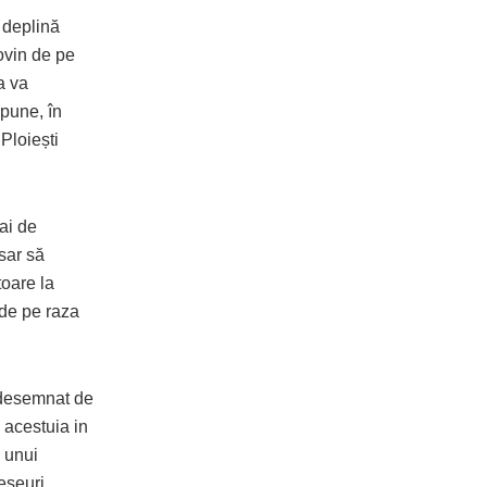
 deplină
ovin de pe
a va
upune, în
Ploiești
ai de
sar să
toare la
 de pe raza
e desemnat de
s acestuia in
i unui
eșeuri