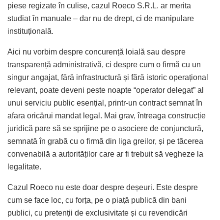
piese regizate în culise, cazul Roeco S.R.L. ar merita
studiat în manuale – dar nu de drept, ci de manipulare
instituțională.
Aici nu vorbim despre concurență loială sau despre
transparență administrativă, ci despre cum o firmă cu un
singur angajat, fără infrastructură și fără istoric operațional
relevant, poate deveni peste noapte “operator delegat” al
unui serviciu public esențial, printr-un contract semnat în
afara oricărui mandat legal. Mai grav, întreaga construcție
juridică pare să se sprijine pe o asociere de conjunctură,
semnată în grabă cu o firmă din liga greilor, și pe tăcerea
convenabilă a autorităților care ar fi trebuit să vegheze la
legalitate.
Cazul Roeco nu este doar despre deșeuri. Este despre
cum se face loc, cu forța, pe o piață publică din bani
publici, cu pretenții de exclusivitate și cu revendicări