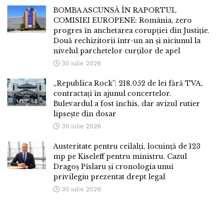
BOMBA ASCUNSĂ ÎN RAPORTUL
COMISIEI EUROPENE: România, zero
progres în anchetarea corupției din Justiție.
Două rechizitorii într-un an și niciunul la
nivelul parchetelor curților de apel
30 iulie 2026
„Republica Rock”: 218.052 de lei fără TVA,
contractați în ajunul concertelor.
Bulevardul a fost închis, dar avizul rutier
lipsește din dosar
30 iulie 2026
Austeritate pentru ceilalți, locuință de 123
mp pe Kiseleff pentru ministru. Cazul
Dragoș Pîslaru și cronologia unui
privilegiu prezentat drept legal
30 iulie 2026