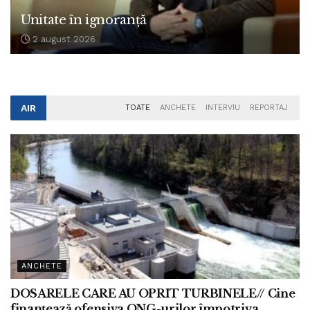
Unitate în ignoranță
2 august 2026
AIR
TOATE
ANCHETE
INTERVIU
REPORTAJ
ANCHETE
DOSARELE CARE AU OPRIT TURBINELE// Cine
finanțează ofensiva ONG-urilor împotriva