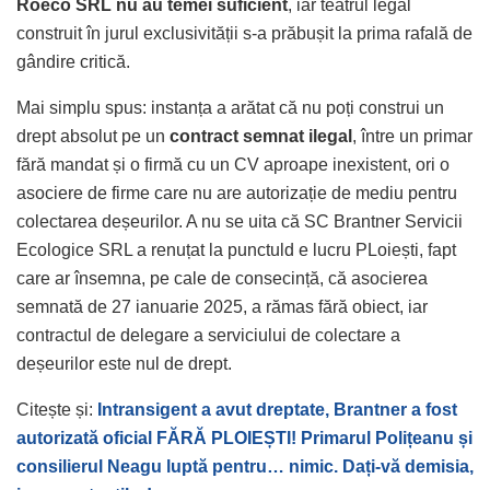
Roeco SRL nu au temei suficient
, iar teatrul legal
construit în jurul exclusivității s-a prăbușit la prima rafală de
gândire critică.
Mai simplu spus: instanța a arătat că nu poți construi un
drept absolut pe un
contract semnat ilegal
, între un primar
fără mandat și o firmă cu un CV aproape inexistent, ori o
asociere de firme care nu are autorizație de mediu pentru
colectarea deșeurilor. A nu se uita că SC Brantner Servicii
Ecologice SRL a renuțat la punctuld e lucru PLoiești, fapt
care ar însemna, pe cale de consecință, că asocierea
semnată de 27 ianuarie 2025, a rămas fără obiect, iar
contractul de delegare a serviciului de colectare a
deșeurilor este nul de drept.
Citește și:
Intransigent a avut dreptate, Brantner a fost
autorizată oficial FĂRĂ PLOIEȘTI! Primarul Polițeanu și
consilierul Neagu luptă pentru… nimic. Dați-vă demisia,