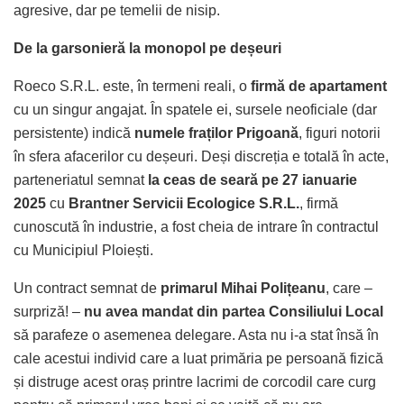
agresive, dar pe temelii de nisip.
De la garsonieră la monopol pe deșeuri
Roeco S.R.L. este, în termeni reali, o
firmă de apartament
cu un singur angajat. În spatele ei, sursele neoficiale (dar
persistente) indică
numele fraților Prigoană
, figuri notorii
în sfera afacerilor cu deșeuri. Deși discreția e totală în acte,
parteneriatul semnat
la ceas de seară pe 27 ianuarie
2025
cu
Brantner Servicii Ecologice S.R.L.
, firmă
cunoscută în industrie, a fost cheia de intrare în contractul
cu Municipiul Ploiești.
Un contract semnat de
primarul Mihai Polițeanu
, care –
surpriză! –
nu avea mandat din partea Consiliului Local
să parafeze o asemenea delegare. Asta nu i-a stat însă în
cale acestui individ care a luat primăria pe persoană fizică
și distruge acest oraș printre lacrimi de corcodil care curg