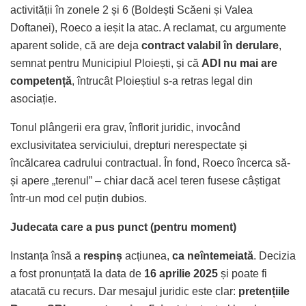
activității în zonele 2 și 6 (Boldești Scăeni și Valea
Doftanei), Roeco a ieșit la atac. A reclamat, cu argumente
aparent solide, că are deja
contract valabil în derulare
,
semnat pentru Municipiul Ploiești, și că
ADI nu mai are
competență
, întrucât Ploieștiul s-a retras legal din
asociație.
Tonul plângerii era grav, înflorit juridic, invocând
exclusivitatea serviciului, drepturi nerespectate și
încălcarea cadrului contractual. În fond, Roeco încerca să-
și apere „terenul” – chiar dacă acel teren fusese câștigat
într-un mod cel puțin dubios.
Judecata care a pus punct (pentru moment)
Instanța însă a
respinș
acțiunea,
ca neîntemeiată
. Decizia
a fost pronunțată la data de
16 aprilie 2025
și poate fi
atacată cu recurs. Dar mesajul juridic este clar:
pretențiile