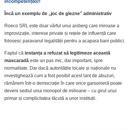
incompetenților!
Încă un exemplu de „joc de glezne” administrativ
Roeco SRL este doar vârful unui aisberg care miroase a
improvizație, interese private și rețele de influență care
folosesc paravanul legalității pentru a acapara bani publici.
Faptul că
instanța a refuzat să legitimeze această
mascaradă
este un pas mic, dar important, spre
normalitate. Dar dacă autoritățile locale și naționale nu
investighează cum a fost posibil acest lanț de abuzuri,
rămânem într-o democrație în care orice garsonieră poate
deveni sediul unui monopol de milioane – cu girul unui
primar și complicitatea tăcută a unor instituții.