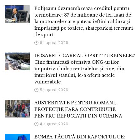
Polițeanu dezmembrează creditul pentru
termoficare: 37 de milioane de lei, luați de
la motoarele care puteau ieftini căldura și
împrăștiați pe toalete, skatepark și terenuri
de sport
6 august 2026
DOSARELE CARE AU OPRIT TURBINELE//
Cine finanțează ofensiva ONG-urilor
împotriva hidrocentralelor și cine, din
interiorul statului, le-a oferit actele
vulnerabile
5 august 2026
AUSTERITATE PENTRU ROMÂNI,
PROTECȚIE FĂRĂ CONTRIBUȚIE
PENTRU REFUGIAȚII DIN UCRAINA
4 august 2026
BOMBA TĂCUTĂ DIN RAPORTUL UE: