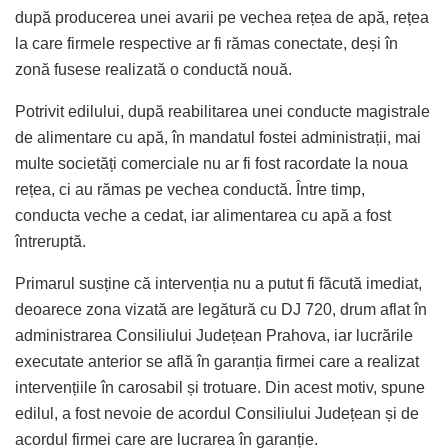
după producerea unei avarii pe vechea rețea de apă, rețea
la care firmele respective ar fi rămas conectate, deși în
zonă fusese realizată o conductă nouă.
Potrivit edilului, după reabilitarea unei conducte magistrale
de alimentare cu apă, în mandatul fostei administrații, mai
multe societăți comerciale nu ar fi fost racordate la noua
rețea, ci au rămas pe vechea conductă. Între timp,
conducta veche a cedat, iar alimentarea cu apă a fost
întreruptă.
Primarul susține că intervenția nu a putut fi făcută imediat,
deoarece zona vizată are legătură cu DJ 720, drum aflat în
administrarea Consiliului Județean Prahova, iar lucrările
executate anterior se află în garanția firmei care a realizat
intervențiile în carosabil și trotuare. Din acest motiv, spune
edilul, a fost nevoie de acordul Consiliului Județean și de
acordul firmei care are lucrarea în garanție.