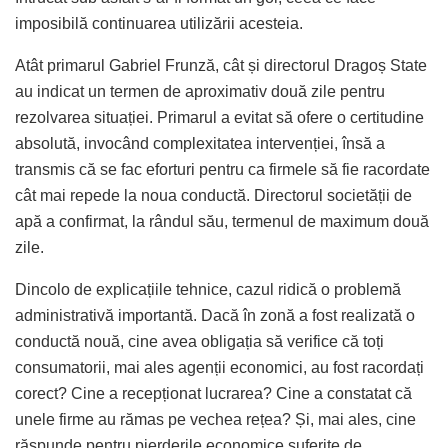
imposibilă continuarea utilizării acesteia.
Atât primarul Gabriel Frunză, cât și directorul Dragoș State
au indicat un termen de aproximativ două zile pentru
rezolvarea situației. Primarul a evitat să ofere o certitudine
absolută, invocând complexitatea intervenției, însă a
transmis că se fac eforturi pentru ca firmele să fie racordate
cât mai repede la noua conductă. Directorul societății de
apă a confirmat, la rândul său, termenul de maximum două
zile.
Dincolo de explicațiile tehnice, cazul ridică o problemă
administrativă importantă. Dacă în zonă a fost realizată o
conductă nouă, cine avea obligația să verifice că toți
consumatorii, mai ales agenții economici, au fost racordați
corect? Cine a recepționat lucrarea? Cine a constatat că
unele firme au rămas pe vechea rețea? Și, mai ales, cine
răspunde pentru pierderile economice suferite de