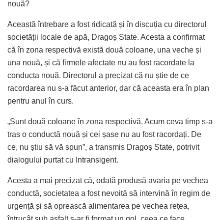
nouă?
Această întrebare a fost ridicată și în discuția cu directorul
societății locale de apă, Dragoș State. Acesta a confirmat
că în zona respectivă există două coloane, una veche și
una nouă, și că firmele afectate nu au fost racordate la
conducta nouă. Directorul a precizat că nu știe de ce
racordarea nu s-a făcut anterior, dar că aceasta era în plan
pentru anul în curs.
„Sunt două coloane în zona respectivă. Acum ceva timp s-a
tras o conductă nouă și cei șase nu au fost racordați. De
ce, nu știu să vă spun”, a transmis Dragoș State, potrivit
dialogului purtat cu Intransigent.
Acesta a mai precizat că, odată produsă avaria pe vechea
conductă, societatea a fost nevoită să intervină în regim de
urgență și să oprească alimentarea pe vechea rețea,
întrucât sub asfalt s-ar fi format un gol, ceea ce face