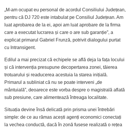
„M-am ocupat eu personal de acordul Consiliului Județean,
pentru că DJ 720 este intabulat pe Consiliul Județean. Am
luat aprobarea de la ei, apoi am luat aprobare de la firma
care a executat lucrarea și care o are sub garanție”, a
explicat primarul Gabriel Frunză, potrivit dialogului purtat
cu Intransigent.
Edilul a mai precizat că echipele se află deja la fața locului
și că intervenția presupune decopertarea zonei, tăierea
trotuarului și readucerea acestuia la starea inițială.
Primarul a subliniat că nu se poate interveni „de
mântuială”, deoarece este vorba despre o magistrală aflată
sub presiune, care alimentează întreaga localitate.
Situația devine însă delicată prin prisma unei întrebări
simple: de ce au rămas acești agenți economici conectați
la vechea conductă, dacă în zonă fusese realizată o rețea