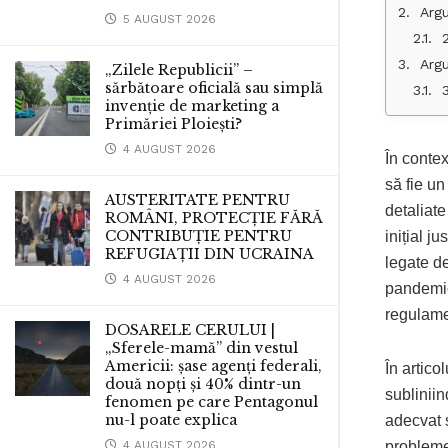
Arg
5 AUGUST 2026
Arg
„Zilele Republicii” –
sărbătoare oficială sau simplă
3
invenție de marketing a
Primăriei Ploiești?
4 AUGUST 2026
În contex
să fie un
AUSTERITATE PENTRU
detaliate
ROMÂNI, PROTECȚIE FĂRĂ
CONTRIBUȚIE PENTRU
inițial j
REFUGIAȚII DIN UCRAINA
legate d
4 AUGUST 2026
pandemic.
regulame
DOSARELE CERULUI |
„Sferele-mamă” din vestul
Americii: șase agenți federali,
În artico
două nopți și 40% dintr-un
subliniin
fenomen pe care Pentagonul
nu-l poate explica
adecvat 
4 AUGUST 2026
probleme 