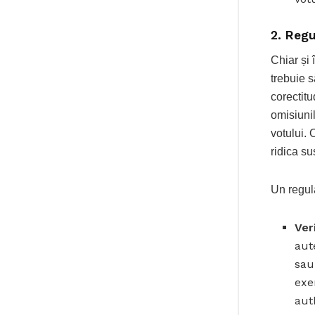
2.
Regu
Chiar și 
trebuie s
corectit
omisiunil
votului. 
ridica su
Un regul
Ver
aut
sau
exe
aut