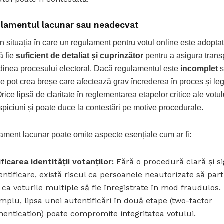
lamentul lacunar sau neadecvat
în situația în care un regulament pentru votul online este adopta
ă fie
suficient de detaliat și cuprinzător
pentru a asigura trans
udinea procesului electoral. Dacă regulamentul este
incomplet
s
e pot crea breșe care afectează grav încrederea în proces și leg
Orice lipsă de claritate în reglementarea etapelor critice ale votu
spiciuni și poate duce la contestări pe motive procedurale.
ament lacunar poate omite aspecte esențiale cum ar fi:
ificarea identității votanților:
Fără o procedură clară și s
entificare, există riscul ca persoanele neautorizate să part
 ca voturile multiple să fie înregistrate în mod fraudulos.
mplu, lipsa unei autentificări în două etape (two-factor
hentication) poate compromite integritatea votului.