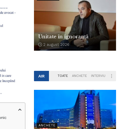
Unitate în ignoranță
2 august 2026
AIR
TOATE
ANCHETE
INTERVIU
onic
ANCHETE