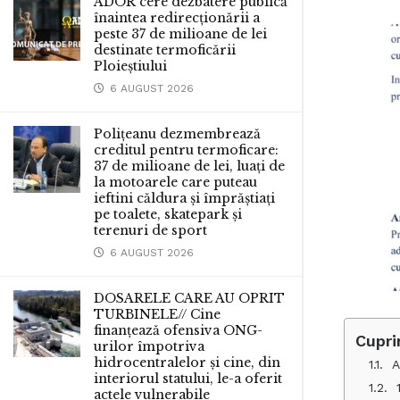
ADOR cere dezbatere publică
înaintea redirecționării a
peste 37 de milioane de lei
destinate termoficării
Ploieștiului
6 AUGUST 2026
Polițeanu dezmembrează
creditul pentru termoficare:
37 de milioane de lei, luați de
la motoarele care puteau
ieftini căldura și împrăștiați
pe toalete, skatepark și
terenuri de sport
6 AUGUST 2026
DOSARELE CARE AU OPRIT
TURBINELE// Cine
finanțează ofensiva ONG-
Cupri
urilor împotriva
hidrocentralelor și cine, din
A
interiorul statului, le-a oferit
actele vulnerabile