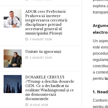
explora 
ADOR cere Prefecturii
transpare
Prahova să înceteze
tergiversarea cercetării
disciplinare privind
Argumen
secretarul general al
electro
municipiului Ploiești
3 AUGUST 2026
Un aspect
este exi
Unitate în ignoranță
procedur
2 AUGUST 2026
regulam
corectitu
a contest
DOSARELE CERULUI
pentru
l
//Trump a deschis dosarele
OZN. Ce a declasificat în
realitate Washingtonul și ce
1.
Neado
nu demonstrează
documentele
Confor
31 IULIE 2026
pentru d