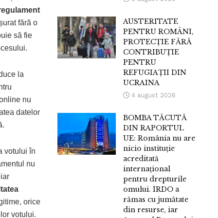
regulament
AUSTERITATE
șurat fără o
PENTRU ROMÂNI,
buie să fie
PROTECȚIE FĂRĂ
ocesului.
CONTRIBUȚIE
PENTRU
REFUGIAȚII DIN
duce la
UCRAINA
ntru
4 august 2026
 online nu
atea datelor
BOMBA TĂCUTĂ
ă.
DIN RAPORTUL
UE: România nu are
nicio instituție
 votului în
acreditată
lamentul nu
internațional
iar
pentru drepturile
itatea
omului. IRDO a
rămas cu jumătate
itime, orice
din resurse, iar
or votului.