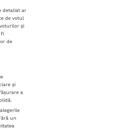
 detaliat ar
e de votul
oturilor și
fi
șor de
te
lare și
fășurare a
olidă.
alegerile
Fără un
mitatea