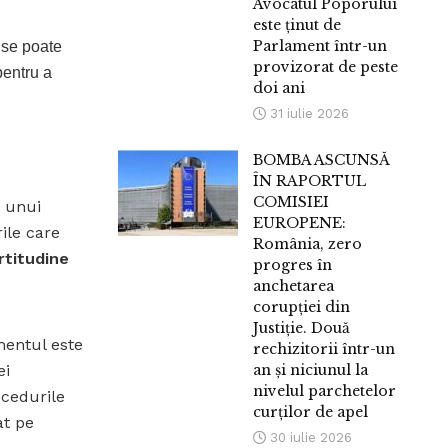
Avocatul Poporului
este ținut de
Parlament într-un
 se poate
provizorat de peste
entru a
doi ani
31 iulie 2026
BOMBA ASCUNSĂ
ÎN RAPORTUL
COMISIEI
a unui
EUROPENE:
ile care
România, zero
rtitudine
progres în
anchetarea
corupției din
Justiție. Două
mentul este
rechizitorii într-un
ei
an și niciunul la
nivelul parchetelor
ocedurile
curților de apel
at pe
30 iulie 2026