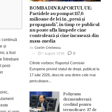
BOMBA DIN RAPORTUL UE:
Partidele au pompat 117,6
milioane de lei în „presă și
propagandă”, în timp ce publicul
nu poate afla limpede cine
controlează și cine încasează din
ic continuă
mass-media
e și
de
Costin Cristescu
ic a fost
0
7 august 2026
de întrebare
Cifrele vorbesc Raportul Comisiei
t post-
Europene privind statul de drept, publicat la
un
17 iulie 2026, descrie una dintre cele mai
periculoase...
onic,
Polițeanu
gulament
dezmembrează
creditul pentru
ceste
termoficare: 37 de
ronic și vom