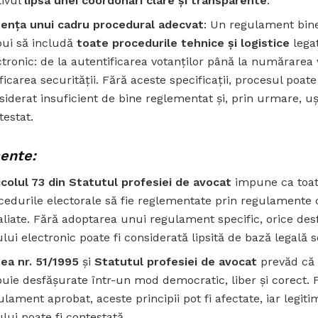
ivul
lipsa unei coordonări clare și transparente
.
ența unui cadru procedural adecvat
: Un regulament bine
bui să includă
toate procedurile tehnice și logistice
legat
ctronic: de la autentificarea votanților până la numărarea v
ificarea securității. Fără aceste specificații, procesul poate 
siderat insuficient de bine reglementat și, prin urmare, u
testat.
ente:
icolul 73 din Statutul profesiei de avocat
impune ca toa
cedurile electorale să fie reglementate prin regulamente c
aliate. Fără adoptarea unui regulament specific, orice des
ului electronic poate fi considerată lipsită de bază legală s
ea nr. 51/1995
și
Statutul profesiei de avocat
prevăd că 
buie desfășurate într-un mod democratic, liber și corect. 
ulament aprobat, aceste principii pot fi afectate, iar legiti
ului poate fi contestată.