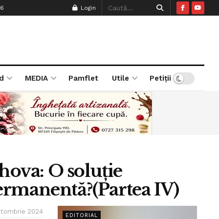
26
Login
d
MEDIA
Pamflet
Utile
Petiții
hova: O soluție
ermanentă?(Partea IV)
ctombrie 2024
EDITORIAL