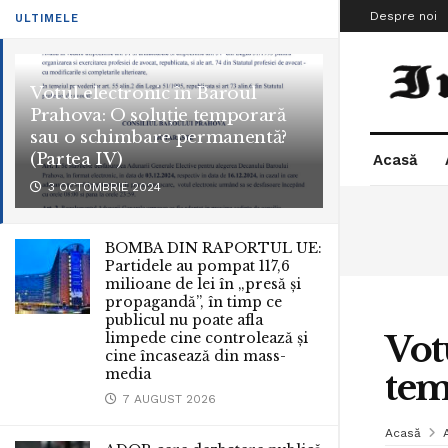
Despre noi
ULTIMELE
Votul electronic în Baroul
Prahova: O soluție temporară
sau o schimbare permanentă?
(Partea IV)
Acasă
3 OCTOMBRIE 2024
BOMBA DIN RAPORTUL UE:
Partidele au pompat 117,6
milioane de lei în „presă și
propagandă”, în timp ce
publicul nu poate afla
Vot
limpede cine controlează și
cine încasează din mass-
media
tem
7 AUGUST 2026
Acasă