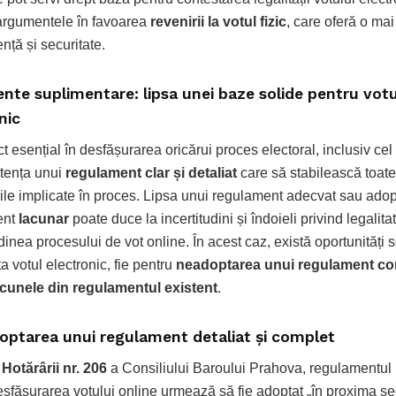
argumentele în favoarea
revenirii la votul fizic
, care oferă o ma
nță și securitate.
te suplimentare: lipsa unei baze solide pentru votu
nic
 esențial în desfășurarea oricărui proces electoral, inclusiv cel 
stența unui
regulament clar și detaliat
care să stabilească toate
ile implicate în proces. Lipsa unui regulament adecvat sau ado
ent
lacunar
poate duce la incertitudini și îndoieli privind legalita
dinea procesului de vot online. În acest caz, există oportunități 
a votul electronic, fie pentru
neadoptarea unui regulament co
acunele din regulamentul existent
.
ptarea unui regulament detaliat și complet
m
Hotărârii nr. 206
a Consiliului Baroului Prahova, regulamentul
esfășurarea votului online urmează să fie adoptat „în proxima șe