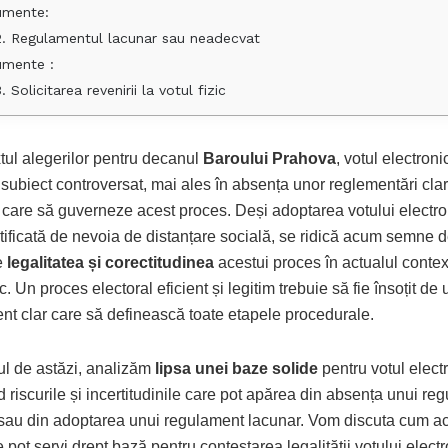
umente:
2. Regulamentul lacunar sau neadecvat
umente :
. Solicitarea revenirii la votul fizic
tul alegerilor pentru decanul
Baroului Prahova
, votul electron
 subiect controversat, mai ales în absența unor reglementări clar
 care să guverneze acest proces. Deși adoptarea votului electron
ustificată de nevoia de distanțare socială, se ridică acum semne 
e
legalitatea și corectitudinea
acestui proces în actualul contex
 Un proces electoral eficient și legitim trebuie să fie însoțit de 
nt clar care să definească toate etapele procedurale.
lul de astăzi, analizăm
lipsa unei baze solide
pentru votul electr
d riscurile și incertitudinile care pot apărea din absența unui re
sau din adoptarea unui regulament lacunar. Vom discuta cum a
pot servi drept bază pentru contestarea legalității votului elect