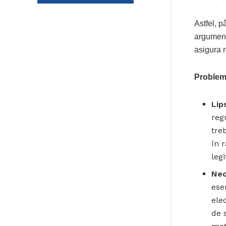
Astfel, p
argument
asigura 
Problem
Lip
reg
tre
în 
leg
Nec
esen
ele
de 