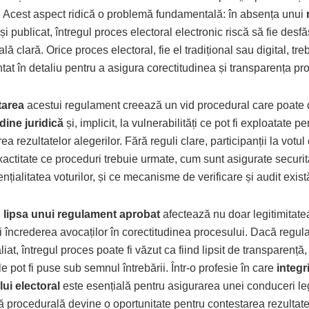
”. Acest aspect ridică o problemă fundamentală: în absența unui
și publicat, întregul proces electoral electronic riscă să fie desfă
lă clară. Orice proces electoral, fie el tradițional sau digital, tre
at în detaliu pentru a asigura corectitudinea și transparența pr
area
acestui regulament creează un vid procedural care poate 
udine juridică
și, implicit, la vulnerabilități ce pot fi exploatate pe
ea rezultatelor alegerilor. Fără reguli clare, participanții la votul
xactitate ce proceduri trebuie urmate, cum sunt asigurate securit
ențialitatea voturilor, și ce mecanisme de verificare și audit exist
,
lipsa unui regulament aprobat
afectează nu doar legitimitatea
și încrederea avocaților în corectitudinea procesului. Dacă regu
liat, întregul proces poate fi văzut ca fiind lipsit de transparență, 
le pot fi puse sub semnul întrebării. Într-o profesie în care
integr
ui electoral
este esențială pentru asigurarea unei conduceri leg
ă procedurală devine o oportunitate pentru contestarea rezultatel