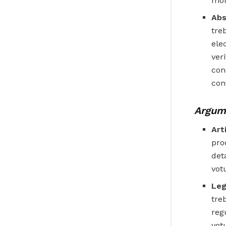
mot
Abs
tre
ele
ver
con
con
Argum
Art
pro
det
vot
Leg
tre
reg
vot