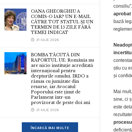
consiliu
OANA GHEORGHIU A
aprobat
COMIS-O IAR? UN E-MAIL
bază lega
CĂTRE TOT STATUL ȘI UN
TERMEN DE 15 ZILE FĂRĂ
reglement
TEMEI INDICAT
31 IULIE 2026
Neadopt
incertit
BOMBA TĂCUTĂ DIN
RAPORTUL UE: România nu
contestar
are nicio instituție acreditată
știu cu e
internațional pentru
și confid
drepturile omului. IRDO a
rămas cu jumătate din
resurse, iar Avocatul
Mai mult
Poporului este ținut de
Parlament într-un
sine, ci 
provizorat de peste doi ani
este deta
31 IULIE 2026
rezultate
procesul
ÎNCARCĂ MAI MULTE
deficienț