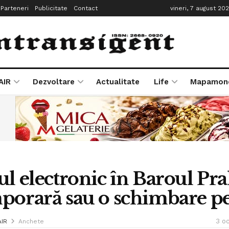
Parteneri
Publicitate
Contact
vineri, 7 august 20
AIR
Dezvoltare
Actualitate
Life
Mapamon
ul electronic în Baroul Pra
porară sau o schimbare p
3 o
AIR
Anchete