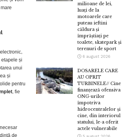
milioane de lei,
i mare
luați de la
motoarele care
puteau ieftini
căldura și
l
împrăștiați pe
toalete, skatepark și
terenuri de sport
electronic,
6 august 2026
 etapele și
ptarea unui
DOSARELE CARE
tea și
AU OPRIT
TURBINELE// Cine
solide pentru
finanțează ofensiva
mplet
, fie
ONG-urilor
împotriva
hidrocentralelor și
cine, din interiorul
statului, le-a oferit
 necesar
actele vulnerabile
dință de
5 august 2026