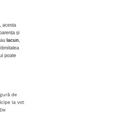
t, acesta
parența și
au
lacun
,
itimitatea
lui poate
igură de
icipe la vot
 De