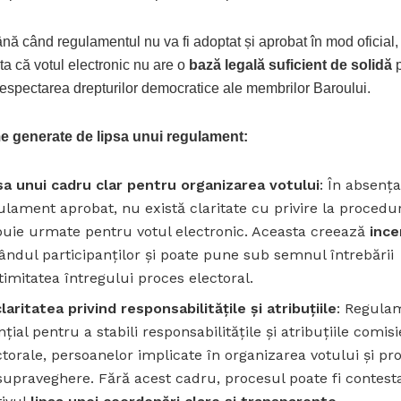
ână când regulamentul nu va fi adoptat și aprobat în mod oficial,
a că votul electronic nu are o
bază legală suficient de solidă
p
respectarea drepturilor democratice ale membrilor Baroului.
e generate de lipsa unui regulament:
sa unui cadru clar pentru organizarea votului
: În absenț
ulament aprobat, nu există claritate cu privire la procedur
buie urmate pentru votul electronic. Aceasta creează
ince
rândul participanților și poate pune sub semnul întrebării
itimitatea întregului proces electoral.
laritatea privind responsabilitățile și atribuțiile
: Regula
țial pentru a stabili responsabilitățile și atribuțiile comisi
ctorale, persoanelor implicate în organizarea votului și pr
supraveghere. Fără acest cadru, procesul poate fi contest