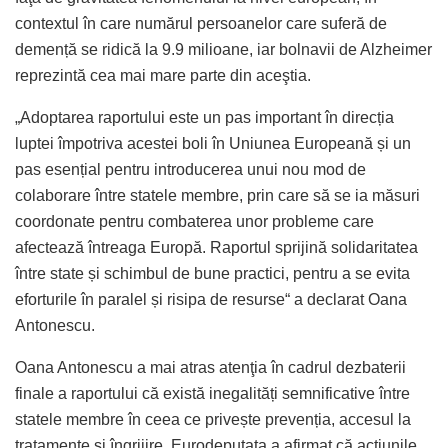
contextul în care numărul persoanelor care suferă de
demență se ridică la 9.9 milioane, iar bolnavii de Alzheimer
reprezintă cea mai mare parte din aceştia.
„Adoptarea raportului este un pas important în direcția
luptei împotriva acestei boli în Uniunea Europeană și un
pas esențial pentru introducerea unui nou mod de
colaborare între statele membre, prin care să se ia măsuri
coordonate pentru combaterea unor probleme care
afectează întreaga Europă. Raportul sprijină solidaritatea
între state și schimbul de bune practici, pentru a se evita
eforturile în paralel și risipa de resurse“ a declarat Oana
Antonescu.
Oana Antonescu a mai atras atenţia în cadrul dezbaterii
finale a raportului că există inegalități semnificative între
statele membre în ceea ce privește prevenția, accesul la
tratamente și îngrijire. Eurodeputata a afirmat că acțiunile