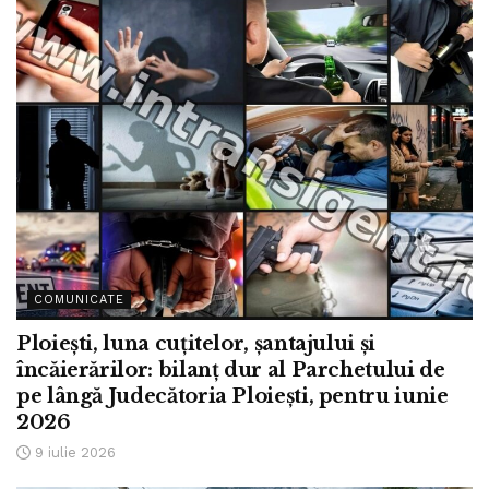
COMUNICATE
Ploiești, luna cuțitelor, șantajului și
încăierărilor: bilanț dur al Parchetului de
pe lângă Judecătoria Ploiești, pentru iunie
2026
9 iulie 2026