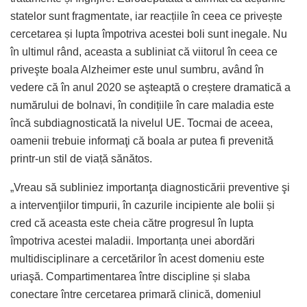
statelor sunt fragmentate, iar reacțiile în ceea ce privește
cercetarea și lupta împotriva acestei boli sunt inegale. Nu
în ultimul rând, aceasta a subliniat că viitorul în ceea ce
priveşte boala Alzheimer este unul sumbru, având în
vedere că în anul 2020 se aşteaptă o creștere dramatică a
numărului de bolnavi, în condițiile în care maladia este
încă subdiagnosticată la nivelul UE. Tocmai de aceea,
oamenii trebuie informaţi că boala ar putea fi prevenită
printr-un stil de viață sănătos.
„Vreau să subliniez importanţa diagnosticării preventive şi
a intervenţiilor timpurii, în cazurile incipiente ale bolii și
cred că aceasta este cheia către progresul în lupta
împotriva acestei maladii. Importanța unei abordări
multidisciplinare a cercetărilor în acest domeniu este
uriaşă. Compartimentarea între discipline și slaba
conectare între cercetarea primară clinică, domeniul