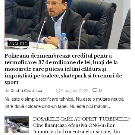
ANCHETE
Polițeanu dezmembrează creditul pentru
termoficare: 37 de milioane de lei, luați de la
motoarele care puteau ieftini căldura și
împrăștiați pe toalete, skatepark și terenuri de
sport
0
de
Costin Cristescu
6 august 2026
Nu este o simplă rectificare tehnică. Nu este o mutare neutră
între două coloane dintr-un tabel. Nu este nici măcar...
DOSARELE CARE AU OPRIT TURBINELE//
Cine finanțează ofensiva ONG-urilor
împotriva hidrocentralelor și cine, din