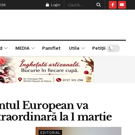
026
Login
d
MEDIA
Pamflet
Utile
Petiții
entul European va
raordinară la 1 martie
EDITORIAL