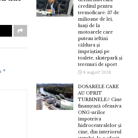
creditul pentru
termoficare: 37 de
milioane de lei,
luați de la
motoarele care
puteau ieftini
căldura și
împrăștiați pe
toalete, skatepark și
terenuri de sport
*
cu
6 august 2026
DOSARELE CARE
AU OPRIT
TURBINELE// Cine
finanțează ofensiva
ONG-urilor
împotriva
hidrocentralelor și
cine, din interiorul