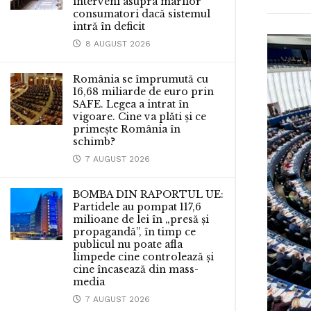
interveni asupra marilor
consumatori dacă sistemul
intră în deficit
8 AUGUST 2026
România se împrumută cu
16,68 miliarde de euro prin
SAFE. Legea a intrat în
vigoare. Cine va plăti și ce
primește România în
schimb?
7 AUGUST 2026
BOMBA DIN RAPORTUL UE:
Partidele au pompat 117,6
milioane de lei în „presă și
propagandă”, în timp ce
publicul nu poate afla
limpede cine controlează și
cine încasează din mass-
media
7 AUGUST 2026