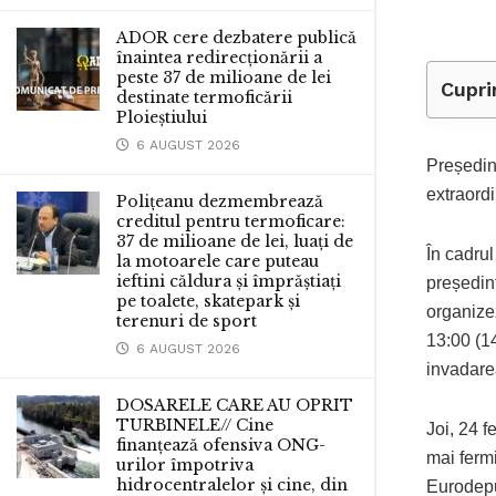
ADOR cere dezbatere publică
înaintea redirecționării a
peste 37 de milioane de lei
Cupri
destinate termoficării
Ploieștiului
6 AUGUST 2026
Președint
extraord
Polițeanu dezmembrează
creditul pentru termoficare:
37 de milioane de lei, luați de
În cadrul
la motoarele care puteau
ieftini căldura și împrăștiați
președint
pe toalete, skatepark și
organizez
terenuri de sport
13:00 (1
6 AUGUST 2026
invadarea
DOSARELE CARE AU OPRIT
TURBINELE// Cine
Joi, 24 f
finanțează ofensiva ONG-
mai fermi
urilor împotriva
hidrocentralelor și cine, din
Eurodepu