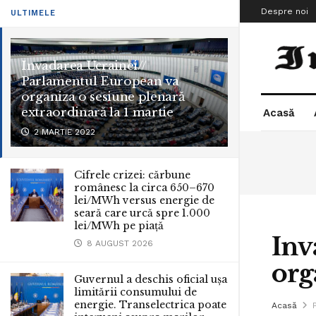
Despre noi
ULTIMELE
Invadarea Ucrainei//
Parlamentul European va
organiza o sesiune plenară
extraordinară la 1 martie
Acasă
2 MARTIE 2022
Cifrele crizei: cărbune
românesc la circa 650–670
lei/MWh versus energie de
seară care urcă spre 1.000
lei/MWh pe piață
Inv
8 AUGUST 2026
org
Guvernul a deschis oficial ușa
limitării consumului de
energie. Transelectrica poate
Acasă