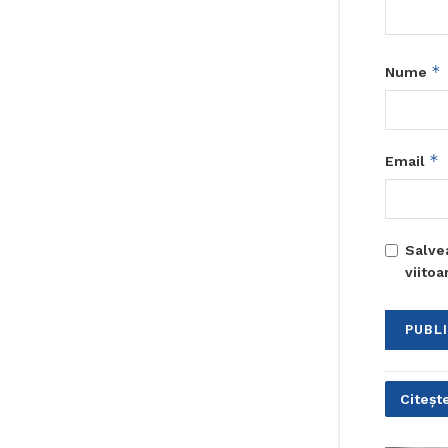
*
Nume
*
Email
Salve
viito
Citește