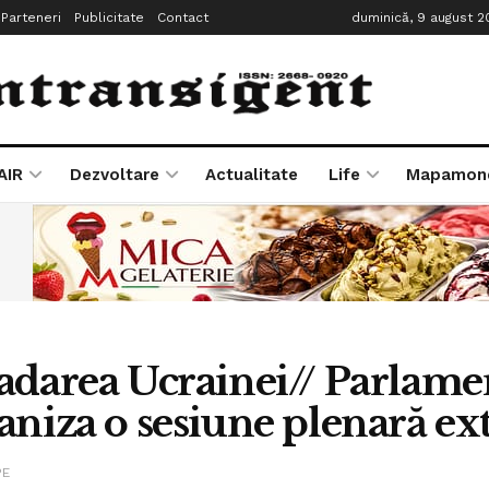
Parteneri
Publicitate
Contact
duminică, 9 august 2
AIR
Dezvoltare
Actualitate
Life
Mapamon
adarea Ucrainei// Parlam
aniza o sesiune plenară ext
PE