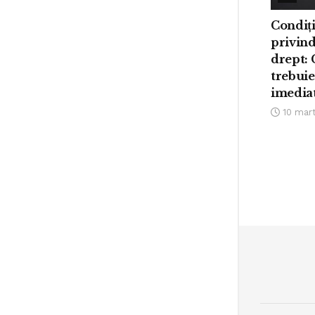
Condiți
privind
drept:
trebuie
imedia
10 mart