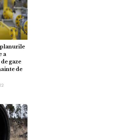
planurile
e a
 de gaze
nainte de
22