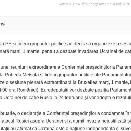
General view of plenary session Week 3 201
ns
a PE și liderii grupurilor politice au decis să organizeze o ses
inară marți, 1 martie, pentru a dezbate invadarea Ucrainei de că
 unei reuniuni extraordinare a Conferinței președinților a Parlam
a Roberta Metsola și liderii grupurilor politice ale Parlamentulu
e o sesiune plenară extraordinară la Bruxelles marți, 1 martie, 
4:00 ora României). Eurodeputații vor dezbate poziția Parlament
 Ucrainei de către Rusia la 24 februarie și vor adopta o rezoluț
ebruarie, o declarație a Conferinței președinților a condamnat în 
 atacul Rusiei asupra Ucrainei și a numit invazia nejustificată și
tații au afirmat că Ucraina este o națiune independentă și suve