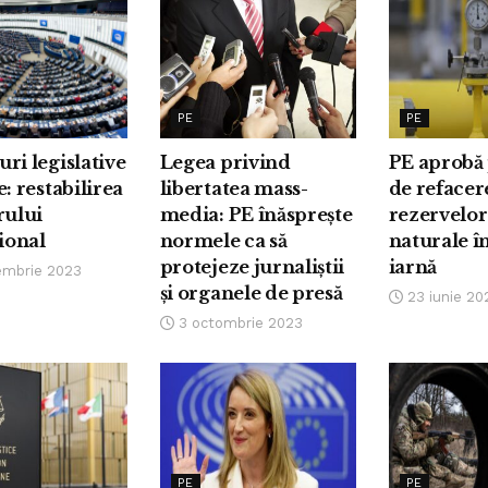
PE
PE
ri legislative
Legea privind
PE aprobă 
e: restabilirea
libertatea mass-
de refacer
rului
media: PE înăsprește
rezervelor
țional
normele ca să
naturale î
protejeze jurnaliștii
iarnă
embrie 2023
și organele de presă
23 iunie 20
3 octombrie 2023
PE
PE