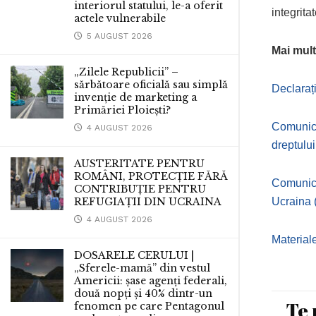
interiorul statului, le-a oferit
integrita
actele vulnerabile
5 AUGUST 2026
Mai mult
„Zilele Republicii” –
sărbătoare oficială sau simplă
Declaraț
invenție de marketing a
Primăriei Ploiești?
Comunica
4 AUGUST 2026
dreptului
AUSTERITATE PENTRU
ROMÂNI, PROTECȚIE FĂRĂ
Comunica
CONTRIBUȚIE PENTRU
REFUGIAȚII DIN UCRAINA
Ucraina 
4 AUGUST 2026
Materiale
DOSARELE CERULUI |
„Sferele-mamă” din vestul
Americii: șase agenți federali,
două nopți și 40% dintr-un
Te 
fenomen pe care Pentagonul