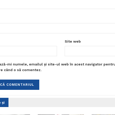
Site web
ază-mi numele, emailul și site-ul web în acest navigator pentr
are când o să comentez.
 și