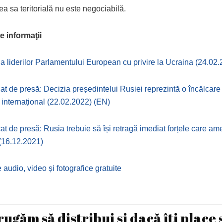
tea sa teritorială nu este negociabilă.
e informaţii
ia liderilor Parlamentului European cu privire la Ucraina (24.02
t de presă: Decizia președintelui Rusiei reprezintă o încălcare
 internațional (22.02.2022) (EN)
t de presă: Rusia trebuie să își retragă imediat forțele care am
(16.12.2021)
 audio, video și fotografice gratuite
rugăm să distribui și dacă îți place 