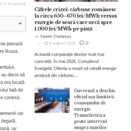
7 in Strasbourg
Cifrele crizei: cărbune românesc
la circa 650–670 lei/MWh versus
energie de seară care urcă spre
1.000 lei/MWh pe piață
de
Costin Cristescu
0
8 august 2026
iune plenară
tre Rusia.
Această comparație devine mult mai
concretă. În mai 2026, Complexul
entului,
Energetic Oltenia a reușit să vândă energie
i au decis să
produsă din cărbune,...
la ora locală
ului față de
Guvernul a deschis
oficial ușa limitării
ie conexă.
consumului de
energie.
termenii cei
Transelectrica
 ilegală.
poate interveni
asupra marilor
rană, iar