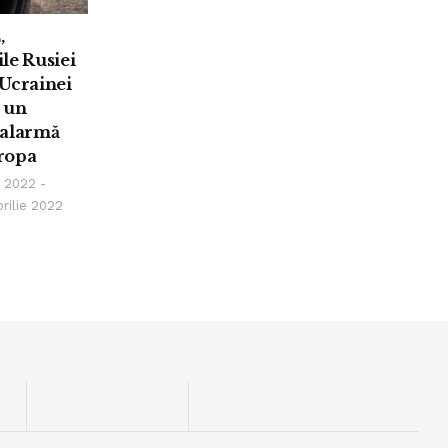
,
le Rusiei
Ucrainei
 un
 alarmă
ropa
 2022 -
prilie 2022