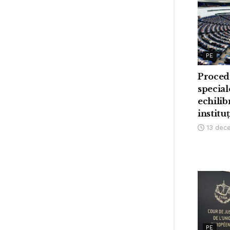
PE
Procedu
special
echilib
institu
13 dec
PE