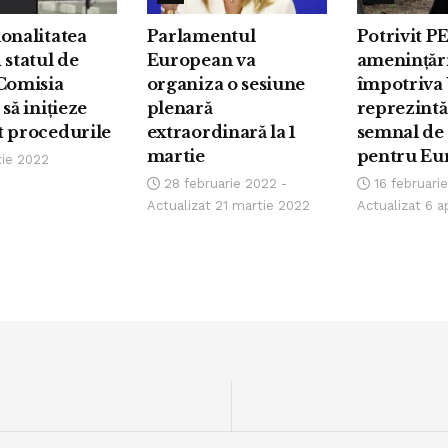
onalitatea
Parlamentul
Potrivit PE
 statul de
European va
amenințări
 Comisia
organiza o sesiune
împotriva 
 să inițieze
plenară
reprezintă
t procedurile
extraordinară la 1
semnal de
martie
pentru Eu
ie 2022
28 februarie 2022 -
16 februarie
Actualizat 21 martie 2022
Actualizat 6 a