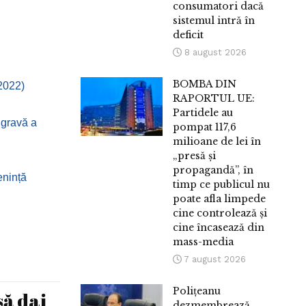
consumatori dacă
sistemul intră în
deficit
8 august 2026
BOMBA DIN
.2022)
RAPORTUL UE:
Partidele au
 gravă a
pompat 117,6
milioane de lei în
„presă și
propagandă”, în
enință
timp ce publicul nu
poate afla limpede
cine controlează și
cine încasează din
mass-media
7 august 2026
Polițeanu
să dai
dezmembrează