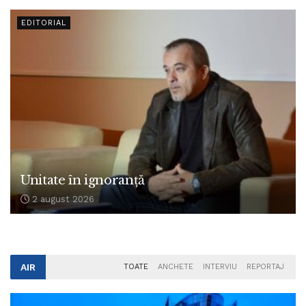
EDITORIAL
Unitate în ignoranță
2 august 2026
AIR
TOATE
ANCHETE
INTERVIU
REPORTAJ