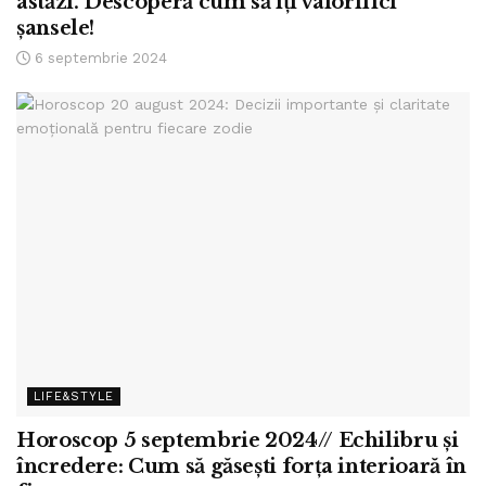
astăzi. Descoperă cum să îți valorifici
șansele!
6 septembrie 2024
LIFE&STYLE
Horoscop 5 septembrie 2024// Echilibru și
încredere: Cum să găsești forța interioară în