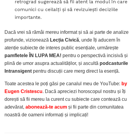
retrograd sugerează să fii atent la modul în care
comunici cu ceilalți și să revizuiești deciziile
importante.
Dacă vrei să rămâi mereu informat și să ai parte de analize
profunde, vizionează
Lecția Civică
, unde îți aducem în
atenție subiecte de interes public esențiale, urmărește
pamfletele ÎN LUPA MEA!
pentru o perspectivă incisivă și
plină de umor asupra actualităților, și ascultă
podcasturile
Intransigent
pentru discuții care merg direct la esență.
Toate acestea le poți găsi pe canalul meu de YouTube:
by
Eugen Cristescu
. Dacă apreciezi horoscopul nostru și îți
dorești să fii mereu la curent cu subiecte care contează cu
adevărat,
abonează-te acum
și fii parte din comunitatea
noastră de oameni informați și implicați!