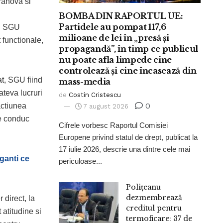
rahova si
BOMBA DIN RAPORTUL UE:
Partidele au pompat 117,6
ul SGU
milioane de lei în „presă și
 functionale,
propagandă”, în timp ce publicul
nu poate afla limpede cine
controlează și cine încasează din
t, SGU fiind
mass-media
ateva lucruri
de
Costin Cristescu
0
actiunea
7 august 2026
e conduc
Cifrele vorbesc Raportul Comisiei
Europene privind statul de drept, publicat la
17 iulie 2026, descrie una dintre cele mai
oganti ce
periculoase...
Polițeanu
dezmembrează
 direct, la
creditul pentru
atitudine si
termoficare: 37 de