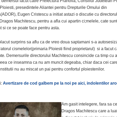
 demersul facut catre Prefectura Prahova, Consiliul Judetean P
Ploiesti, presedintele Aliantei pentru Drepturile Omului din
ADOR), Eugen Cristescu a initiat astazi o discutie cu director
 Dragos Machitescu, pentru a afla cui apartin ci;melele, cate sunt
 si ce se poate face pentru asta.
placut surprins sa aflu ca de vreo doua saptamani s-a autosesiza
atorul cismelelor(primaria Ploiesti fiind proprietarul) si a facut c
nte. Demersurile directorului Machitescu consincide ca timp cu 
ea ce inseamna ca nu am muncit degeaba, chiar daca cei car
 institutii nu au miscat un pai pentru confortul ploiestenilor.
i:
Avertizare de cod galbem pe la noi pe aici, indolentilor ar
Am gasit intelegere, fara sa cer
Dragos Machitescu care a luat 