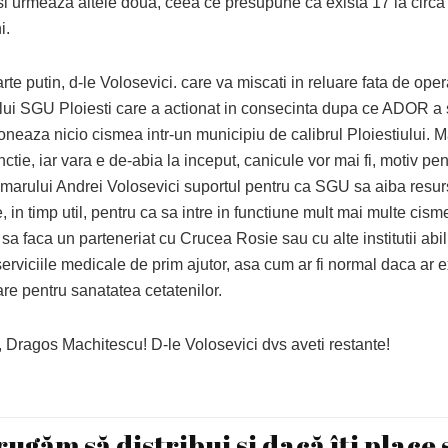
si urmeaza altele doua, ceea ce presupune ca exista 17 la circ
i.
arte putin, d-le Volosevici. care va miscati in reluare fata de oper
ului SGU Ploiesti care a actionat in consecinta dupa ce ADOR a
oneaza nicio cismea intr-un municipiu de calibrul Ploiestiului. 
unctie, iar vara e de-abia la inceput, canicule vor mai fi, motiv pen
rimarului Andrei Volosevici suportul pentru ca SGU sa aiba resur
 in timp util, pentru ca sa intre in functiune mult mai multe cis
 sa faca un parteneriat cu Crucea Rosie sau cu alte institutii abili
erviciile medicale de prim ajutor, asa cum ar fi normal daca ar e
re pentru sanatatea cetatenilor.
i, Dragos Machitescu! D-le Volosevici dvs aveti restante!
rugăm să distribui și dacă îți place 