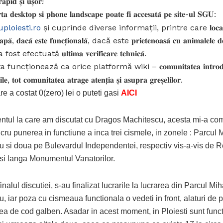
𝐫𝐚𝐩𝐢𝐝 𝐬̦𝐢 𝐮𝐬̦𝐨𝐫!
𝐭𝐚 𝐝𝐞𝐬𝐤𝐭𝐨𝐩 𝐬𝐢 𝐩𝐡𝐨𝐧𝐞 𝐥𝐚𝐧𝐝𝐬𝐜𝐚𝐩𝐞 𝐩𝐨𝐚𝐭𝐞 𝐟𝐢 𝐚𝐜𝐜𝐞𝐬𝐚𝐭𝐚̆ 𝐩𝐞 𝐬𝐢𝐭𝐞-𝐮𝐥 𝐒𝐆𝐔:
ploiesti.ro
și cuprinde diverse informații, printre care 𝐥𝐨𝐜𝐚𝐭̦𝐢𝐚 𝐜𝐢
𝐚𝐩𝐚̆, 𝐝𝐚𝐜𝐚̆ 𝐞𝐬𝐭𝐞 𝐟𝐮𝐧𝐜𝐭̦𝐢𝐨𝐧𝐚𝐥𝐚̆, dacă este 𝐩𝐫𝐢𝐞𝐭𝐞𝐧𝐨𝐚𝐬𝐚̆ 𝐜𝐮 𝐚𝐧𝐢𝐦𝐚𝐥𝐞𝐥𝐞 
t efectuată 𝐮𝐥𝐭𝐢𝐦𝐚 𝐯𝐞𝐫𝐢𝐟𝐢𝐜𝐚𝐫𝐞 𝐭𝐞𝐡𝐧𝐢𝐜𝐚̆.
 funcționează ca orice platformă wiki – 𝐜𝐨𝐦𝐮𝐧𝐢𝐭𝐚𝐭𝐞𝐚 𝐢𝐧𝐭𝐫𝐨𝐝
𝐢𝐥𝐞, 𝐭𝐨𝐭 𝐜𝐨𝐦𝐮𝐧𝐢𝐭𝐚𝐭𝐞𝐚 𝐚𝐭𝐫𝐚𝐠𝐞 𝐚𝐭𝐞𝐧𝐭̦𝐢𝐚 𝐬̦𝐢 𝐚𝐬𝐮𝐩𝐫𝐚 𝐠𝐫𝐞𝐬̦𝐞𝐥𝐢𝐥𝐨𝐫.
re a costat 0(zero) lei o puteti gasi
AICI
tul la care am discutat cu Dragos Machitescu, acesta mi-a co
ucru punerea in functiune a inca trei cismele, in zonele : Parcul 
 si doua pe Bulevardul Independentei, respectiv vis-a-vis de R
i langa Monumentul Vanatorilor.
inalul discutiei, s-au finalizat lucrarile la lucrarea din Parcul Mih
 iar poza cu cismeaua functionala o vedeti in front, alaturi de 
rea de cod galben. Asadar in acest moment, in Ploiesti sunt func