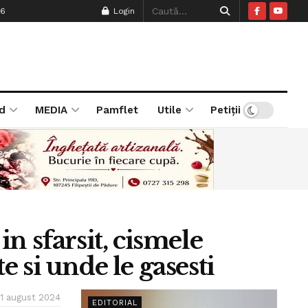
26
Login
d
MEDIA
Pamflet
Utile
Petiții
n sfarsit, cismele
te si unde le gasesti
1 august 2024
EDITORIAL