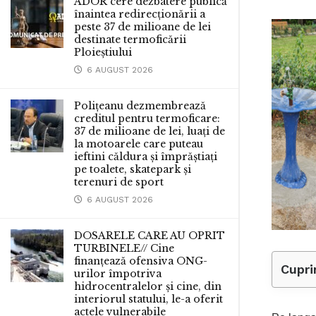
ADOR cere dezbatere publică
înaintea redirecționării a
peste 37 de milioane de lei
destinate termoficării
Ploieștiului
6 AUGUST 2026
Polițeanu dezmembrează
creditul pentru termoficare:
37 de milioane de lei, luați de
la motoarele care puteau
ieftini căldura și împrăștiați
pe toalete, skatepark și
terenuri de sport
6 AUGUST 2026
DOSARELE CARE AU OPRIT
TURBINELE// Cine
finanțează ofensiva ONG-
Cupri
urilor împotriva
hidrocentralelor și cine, din
interiorul statului, le-a oferit
actele vulnerabile