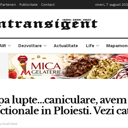
Parteneri
Publicitate
Contact
vineri, 7 august 20
AIR
Dezvoltare
Actualitate
Life
Mapamon
a lupte…caniculare, avem i
tionale in Ploiesti. Vezi ca
Actualitate