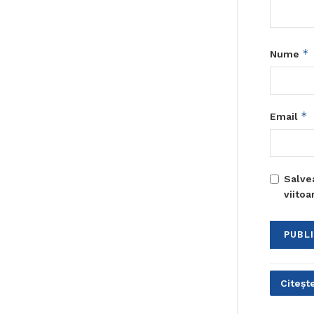
*
Nume
*
Email
Salve
viito
Citește