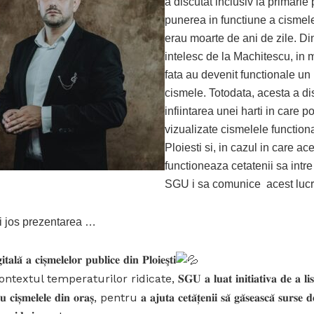
a discutat inclusiv la primarie
punerea in functiune a cismel
erau moarte de ani de zile. D
intelesc de la Machitescu, in
fata au devenit functionale u
cismele. Totodata, acesta a d
infiintarea unei harti in care pot
vizualizate cismelele function
Ploiesti si, in cazul in care ac
functioneaza cetatenii sa intre
SGU i sa comunice acest lucr
i jos prezentarea …
𝐭𝐚𝐥𝐚̆ 𝐚 𝐜𝐢𝐬̦𝐦𝐞𝐥𝐞𝐥𝐨𝐫 𝐩𝐮𝐛𝐥𝐢𝐜𝐞 𝐝𝐢𝐧 𝐏𝐥𝐨𝐢𝐞𝐬̧𝐭𝐢
textul temperaturilor ridicate, 𝐒𝐆𝐔 𝐚 𝐥𝐮𝐚𝐭 𝐢𝐧𝐢𝐭𝐢𝐚𝐭𝐢𝐯𝐚 𝐝𝐞 𝐚 𝐥𝐢𝐬𝐭𝐚 
𝐞 𝐜𝐮 𝐜𝐢𝐬̦𝐦𝐞𝐥𝐞𝐥𝐞 𝐝𝐢𝐧 𝐨𝐫𝐚𝐬̦, pentru 𝐚 𝐚𝐣𝐮𝐭𝐚 𝐜𝐞𝐭𝐚̆𝐭̦𝐞𝐧𝐢𝐢 𝐬𝐚̆ 𝐠𝐚̆𝐬𝐞𝐚𝐬𝐜𝐚̆ 𝐬𝐮𝐫𝐬𝐞 𝐝