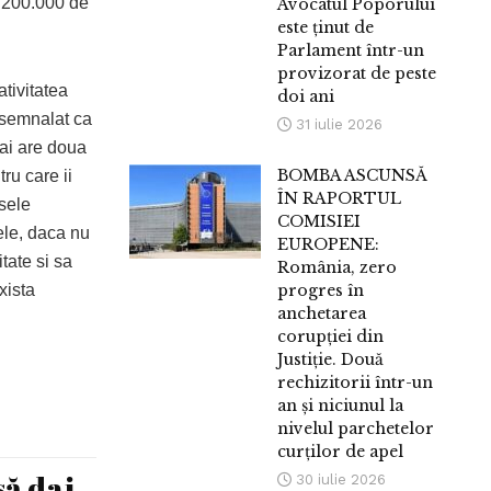
a 200.000 de
Avocatul Poporului
este ținut de
Parlament într-un
provizorat de peste
ativitatea
doi ani
 semnalat ca
31 iulie 2026
Mai are doua
BOMBA ASCUNSĂ
tru care ii
ÎN RAPORTUL
sele
COMISIEI
mele, daca nu
EUROPENE:
tate si sa
România, zero
xista
progres în
anchetarea
corupției din
Justiție. Două
rechizitorii într-un
an și niciunul la
nivelul parchetelor
curților de apel
să dai
30 iulie 2026