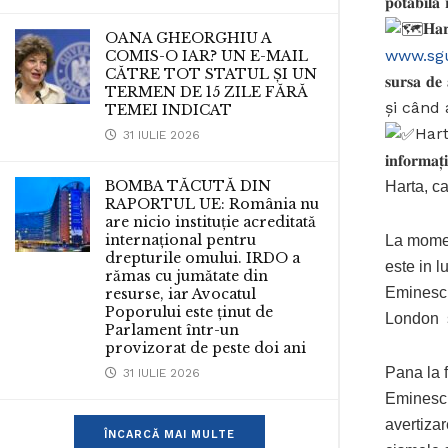
𝐩𝐨𝐭𝐚𝐛𝐢𝐥𝐚̆ 
𝐇𝐚𝐫
OANA GHEORGHIU A
www.sgu
COMIS-O IAR? UN E-MAIL
CĂTRE TOT STATUL ȘI UN
𝐬𝐮𝐫𝐬𝐚 𝐝𝐞 
TERMEN DE 15 ZILE FĂRĂ
și când a fos
TEMEI INDICAT
Harta
31 IULIE 2026
𝐢𝐧𝐟𝐨𝐫𝐦𝐚𝐭̦
BOMBA TĂCUTĂ DIN
Harta, ca
RAPORTUL UE: România nu
are nicio instituție acreditată
internațional pentru
La momen
drepturile omului. IRDO a
este in l
rămas cu jumătate din
Eminescu
resurse, iar Avocatul
Poporului este ținut de
London s
Parlament într-un
provizorat de peste doi ani
Pana la f
31 IULIE 2026
Eminescu,
avertiza
ÎNCARCĂ MAI MULTE