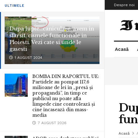
Despre noi
ULTIMELE
Dupa lupte…caniculare, avem in
sfarsit, cismele functionale in
Ploiesti. Vezi cate si unde le
gasesti
Acasă
1 AUGUST 2024
BOMBA DIN RAPORTUL UE:
Partidele au pompat 117,6
milioane de lei în „presă și
propagandă”, în timp ce
publicul nu poate afla
Dup
limpede cine controlează și
cine încasează din mass-
media
func
7 AUGUST 2026
Acasă