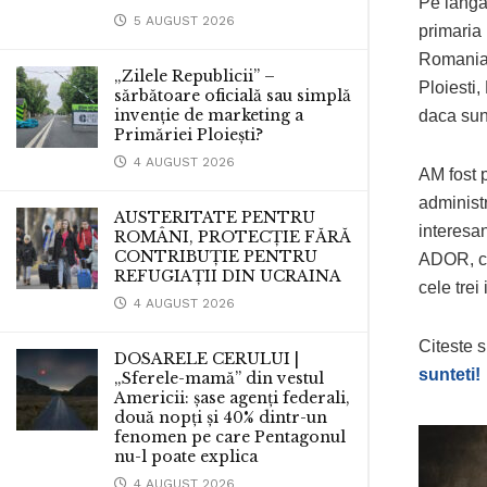
Pe langa
5 AUGUST 2026
primaria 
Romania(
„Zilele Republicii” –
Ploiesti,
sărbătoare oficială sau simplă
invenție de marketing a
daca sunt
Primăriei Ploiești?
4 AUGUST 2026
AM fost 
administr
AUSTERITATE PENTRU
interesa
ROMÂNI, PROTECȚIE FĂRĂ
CONTRIBUȚIE PENTRU
ADOR, ce
REFUGIAȚII DIN UCRAINA
cele trei
4 AUGUST 2026
Citeste s
DOSARELE CERULUI |
sunteti!
„Sferele-mamă” din vestul
Americii: șase agenți federali,
două nopți și 40% dintr-un
fenomen pe care Pentagonul
nu-l poate explica
4 AUGUST 2026