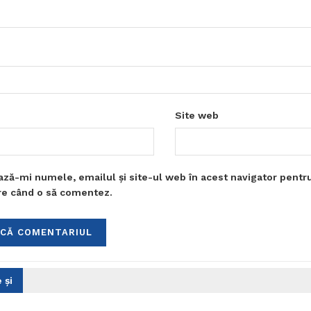
Site web
ază-mi numele, emailul și site-ul web în acest navigator pentr
are când o să comentez.
 și