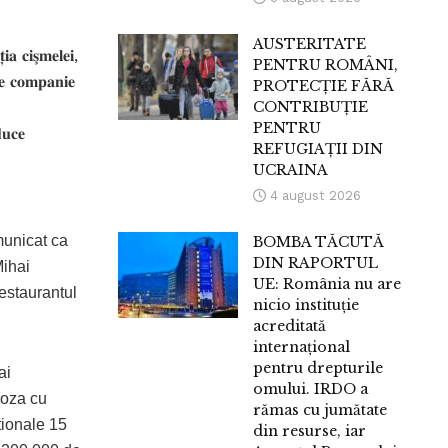
AUSTERITATE
𝐬̧𝐦𝐞𝐥𝐞𝐢,
PENTRU ROMÂNI,
𝐞 𝐜𝐨𝐦𝐩𝐚𝐧𝐢𝐞
PROTECȚIE FĂRĂ
CONTRIBUȚIE
PENTRU
𝐜𝐞
REFUGIAȚII DIN
UCRAINA
4 august 2026
municat ca
BOMBA TĂCUTĂ
DIN RAPORTUL
Mihai
UE: România nu are
estaurantul
nicio instituție
acreditată
internațional
pentru drepturile
ai
omului. IRDO a
poza cu
rămas cu jumătate
tionale 15
din resurse, iar