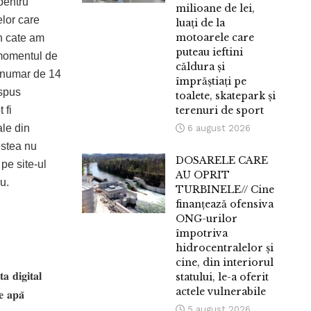
 pentru
milioane de lei,
elor care
luați de la
motoarele care
in cate am
puteau ieftini
 momentul de
căldura și
n numar de 14
împrăștiați pe
ispus
toalete, skatepark și
 fi
terenuri de sport
ale din
6 august 2026
estea nu
DOSARELE CARE
 pe site-ul
AU OPRIT
u.
TURBINELE// Cine
finanțează ofensiva
ONG-urilor
împotriva
hidrocentralelor și
cine, din interiorul
𝐢𝐠𝐢𝐭𝐚𝐥
statului, le-a oferit
actele vulnerabile
𝐞 𝐚𝐩𝐚̆
5 august 2026