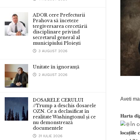
ADOR cere Prefecturii
Prahova să înceteze
tergiversarea cercetării
disciplinare privind
secretarul general al
municipiului Ploiești
3 AUGUST 2026
Unitate în ignoranță
2 AUGUST 2026
Aveti ma
DOSARELE CERULUI
//Trump a deschis dosarele
OZN. Ce a declasificat în
𝐇𝐚𝐫𝐭𝐚 𝐝𝐢𝐠
realitate Washingtonul și ce
nu demonstrează
În con
documentele
𝐥𝐨𝐜𝐚𝐭̦𝐢𝐢𝐥
31 IULIE 2026