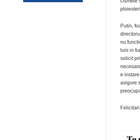
cismele 
ploiesten
Putin, fo
director
nu functi
luni in f
solicit p
necesare,
e instare
asigure s
preocupa
Felicitar
Te 