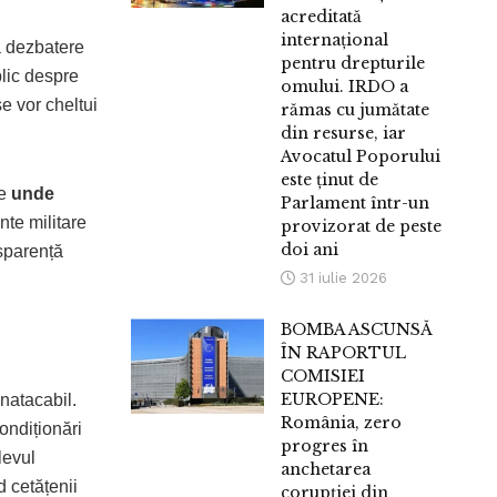
acreditată
internațional
ă dezbatere
pentru drepturile
blic despre
omului. IRDO a
e vor cheltui
rămas cu jumătate
din resurse, iar
Avocatul Poporului
este ținut de
ie
unde
Parlament într-un
te militare
provizorat de peste
doi ani
nsparență
31 iulie 2026
BOMBA ASCUNSĂ
ÎN RAPORTUL
COMISIEI
EUROPENE:
natacabil.
România, zero
ondiționări
progres în
levul
anchetarea
d cetățenii
corupției din