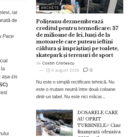
ANCHETE
levi, iar
mnată de
Polițeanu dezmembrează
creditul pentru termoficare: 37
de milioane de lei, luați de la
u Pace
motoarele care puteau ieftini
căldura și împrăștiați pe toalete,
skatepark și terenuri de sport
cial
de
Costin Cristescu
 la
0
6 august 2026
i așa-zis
Nu este o simplă rectificare tehnică. Nu
ESC)
este o mutare neutră între două coloane
cest
dintr-un tabel. Nu este nici măcar...
DOSARELE CARE
AU OPRIT
TURBINELE// Cine
finanțează ofensiva
rului