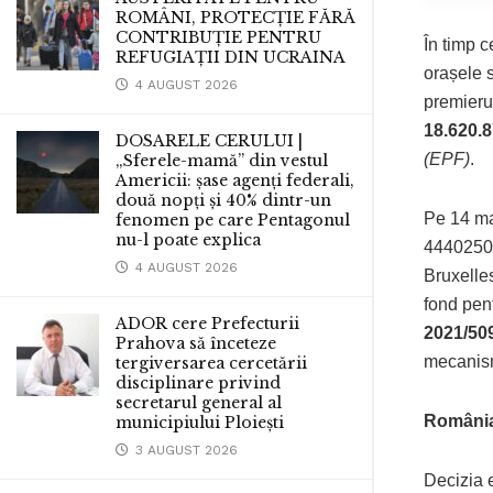
ROMÂNI, PROTECȚIE FĂRĂ
CONTRIBUȚIE PENTRU
În timp c
REFUGIAȚII DIN UCRAINA
orașele 
4 AUGUST 2026
premieru
18.620.8
DOSARELE CERULUI |
(EPF)
.
„Sferele-mamă” din vestul
Americii: șase agenți federali,
două nopți și 40% dintr-un
Pe 14 mar
fenomen pe care Pentagonul
nu-l poate explica
44402500
4 AUGUST 2026
Bruxelles
fond pen
ADOR cere Prefecturii
2021/50
Prahova să înceteze
mecanism
tergiversarea cercetării
disciplinare privind
secretarul general al
România 
municipiului Ploiești
3 AUGUST 2026
Decizia e