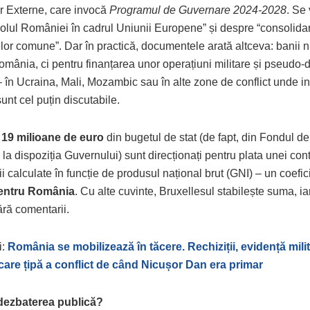
or Externe, care invocă
Programul de Guvernare 2024-2028
. Se
rolul României în cadrul Uniunii Europene” și despre “consolida
lor comune”. Dar în practică, documentele arată altceva: banii n
omânia, ci pentru finanțarea unor operațiuni militare și pseudo-
– în Ucraina, Mali, Mozambic sau în alte zone de conflict unde i
unt cel puțin discutabile.
e
19 milioane de euro
din bugetul de stat (de fapt, din Fondul d
la dispoziția Guvernului) sunt direcționați pentru plata unei contr
ii calculate în funcție de produsul național brut (GNI) – un coefic
entru România
. Cu alte cuvinte, Bruxellesul stabilește suma, ia
ără comentarii.
i:
România se mobilizează în tăcere. Rechiziții, evidență milit
care țipă a conflict de când Nicușor Dan era primar
dezbaterea publică?