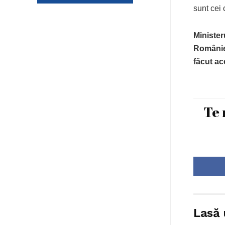
sunt cei 
Minister
României
făcut ac
Te 
Lasă 