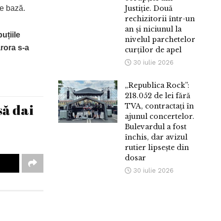
de bază.
Justiție. Două
rechizitorii într-un
an și niciunul la
uțiile
nivelul parchetelor
ărora s-a
curților de apel
30 iulie 2026
„Republica Rock”:
218.052 de lei fără
să dai
TVA, contractați în
ajunul concertelor.
Bulevardul a fost
închis, dar avizul
rutier lipsește din
dosar
30 iulie 2026