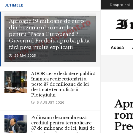
Despre noi
ULTIMELE
Aproape 19 milioane de euro
din buzunarul românilor
pentru “Pacea Europeană”?
Guvernul Predoiu aprobă plata
fără prea multe explicații
Acasă
29 MAI 2025
ADOR cere dezbatere publică
înaintea redirecționării a
peste 37 de milioane de lei
destinate termoficării
Ploieștiului
Apr
6 AUGUST 2026
rom
Polițeanu dezmembrează
Pre
creditul pentru termoficare:
37 de milioane de lei, luați de