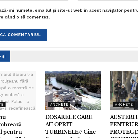
ază-mi numele, emailul și site-ul web în acest navigator pentr
are când o să comentez.
 și
TE
ANCHETE
ANCHETE
anu
DOSARELE CARE
AUSTERI
mbrează
AU OPRIT
PENTRU 
l pentru
TURBINELE// Cine
PROTECȚ