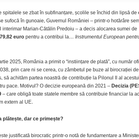
e spitalele se zbat în subfinanțare, școlile se închid din lipsă de e
se sufocă în gunoaie, Guvernul României – printr-o hotărâre se
l interimar Marian-Cătălin Predoiu – a decis alocarea sumei de
79,82 euro
pentru a contribui la…
Instrumentul European pentr
tie 2025, România a primit o “instiințare de plată”, cu număr ofi
38, prin care ni se cerea, cu zâmbetul pe buze al birocrației de
, să achităm partea noastră de contribuție la Pilonul II al acestu
tru pace. Motivul? O decizie europeană din 2021 –
Decizia (P
9
– care obligă toate statele membre să contribuie financiar la a
 extern al UE.
plătește, dar ce primește?
ste justificată birocratic printr-o notă de fundamentare a Ministe