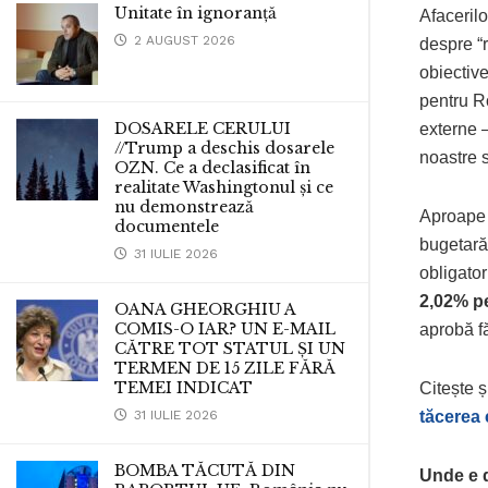
Unitate în ignoranță
Afaceril
2 AUGUST 2026
despre “
obiective
pentru R
DOSARELE CERULUI
externe 
//Trump a deschis dosarele
noastre s
OZN. Ce a declasificat în
realitate Washingtonul și ce
nu demonstrează
Aproap
documentele
bugetară 
31 IULIE 2026
obligator
2,02% p
OANA GHEORGHIU A
COMIS-O IAR? UN E-MAIL
aprobă f
CĂTRE TOT STATUL ȘI UN
TERMEN DE 15 ZILE FĂRĂ
TEMEI INDICAT
Citește ș
31 IULIE 2026
tăcerea 
BOMBA TĂCUTĂ DIN
Unde e 