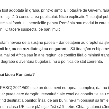
 fost adoptată în grabă, printr-o simplă Hotărâre de Guvern, făr
ent și fără consultarea publicului. Nicio explicație în spațiul pu
ecis al fondului, beneficiile pentru România sau modul în care s
ni. O tăcere suspectă, pe bani mulți.
stăm nevoia de a susține pacea – dar cetățenii au dreptul să șt
ii lor, cu ce rezultate și cu ce garanții
. Să finanțăm echipamen
a mai ori Africa sau în alte regiuni de conflict fără o minimă tra
 degrabă o aventură bugetară, nu o politică de stat coerentă.
mai tăcea România?
(PESC) 2021/509 este un document european complex, dar nu i
r putea cere derogări, reevaluări ale cotei de contribuție sau c
vind destinația banilor. Însă, de ani buni, ne-am obișnuit să fim e
r din clasa UE, care plătește fără să întrebe. Chiar și atunci cân