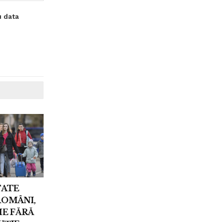
u data
TATE
ROMÂNI,
IE FĂRĂ