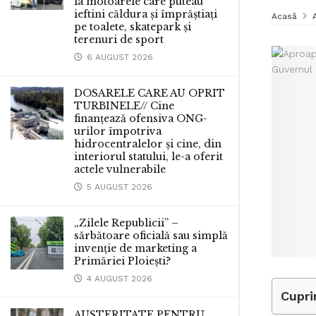
la motoarele care puteau
ieftini căldura și împrăștiați
Acasă
pe toalete, skatepark și
terenuri de sport
6 AUGUST 2026
DOSARELE CARE AU OPRIT
TURBINELE// Cine
finanțează ofensiva ONG-
urilor împotriva
hidrocentralelor și cine, din
interiorul statului, le-a oferit
actele vulnerabile
5 AUGUST 2026
„Zilele Republicii” –
sărbătoare oficială sau simplă
invenție de marketing a
Primăriei Ploiești?
4 AUGUST 2026
Cupri
AUSTERITATE PENTRU