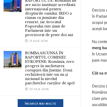
RAPORTUL UE: România nu
are nicio instituție acreditată
internațional pentru
Decizia a
drepturile omului. IRDO a
în Parlam
rămas cu jumătate din
resurse, iar Avocatul
scopul pr
Poporului este ținut de
acești ba
Parlament într-un
provizorat de peste doi ani
31 IULIE 2026
Nu conte
merg ban
BOMBA ASCUNSĂ ÎN
în Ucrain
RAPORTUL COMISIEI
pare mai
EUROPENE: România, zero
progres în anchetarea
corupției din Justiție. Două
Cât va 
rechizitorii într-un an și
niciunul la nivelul
parchetelor curților de apel
Decizia 
30 IULIE 2026
România a
clare pri
ÎNCARCĂ MAI MULTE
ascultăto