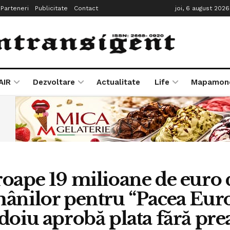
Parteneri
Publicitate
Contact
joi, 6 august 2026
AIR
Dezvoltare
Actualitate
Life
Mapamon
oape 19 milioane de euro
ânilor pentru “Pacea Eur
doiu aprobă plata fără prea