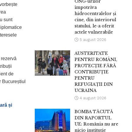
ONG-urilor
 vorbește
împotriva
rea
hidrocentralelor și
u sunt
cine, din interiorul
statului, le-a oferit
diplomatice
actele vulnerabile
nteresele
5 august 2026
AUSTERITATE
e rezervă
PENTRU ROMÂNI,
PROTECȚIE FĂRĂ
ibuții
CONTRIBUȚIE
ient de
PENTRU
r Bucureștiul
REFUGIAȚII DIN
UCRAINA
4 august 2026
ară și
BOMBA TĂCUTĂ
DIN RAPORTUL
UE: România nu are
nicio instituție