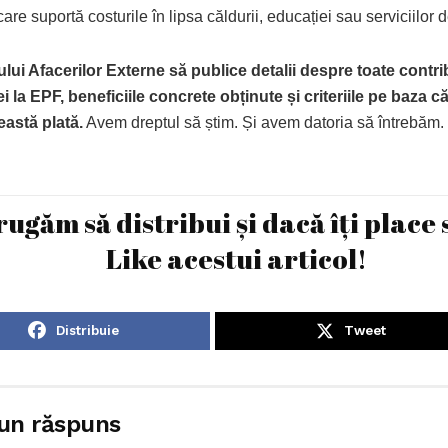
care suportă costurile în lipsa căldurii, educației sau serviciilor 
ului Afacerilor Externe să publice detalii despre toate contrib
 la EPF, beneficiile concrete obținute și criteriile pe baza c
eastă plată.
Avem dreptul să știm. Și avem datoria să întrebăm.
rugăm să distribui și dacă îți place 
Like acestui articol!
Distribuie
Tweet
un răspuns