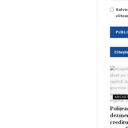
Salve
viito
Citește
ANCHE
Polițe
dezme
creditu