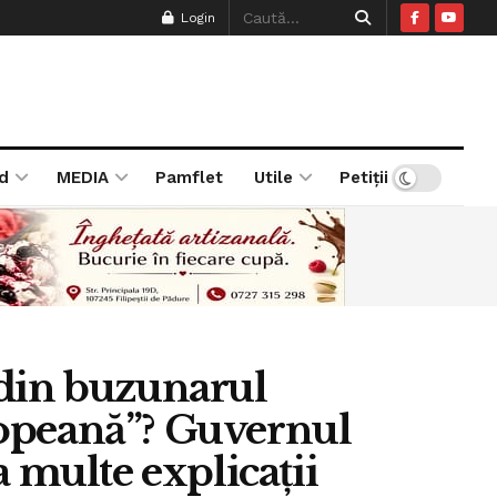
Login
d
MEDIA
Pamflet
Utile
Petiții
 din buzunarul
opeană”? Guvernul
 multe explicații