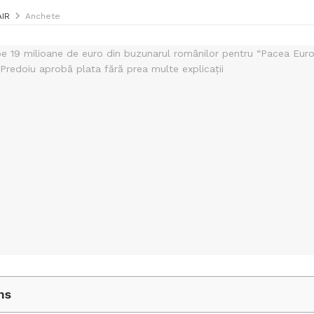
AIR
Anchete
ns