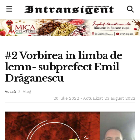
#2 Vorbirea in limba de
lemn- subprefect Emil
Drăganescu
Acasă
Vlog
20 iulie 2022 - Actualizat 23 august 2022