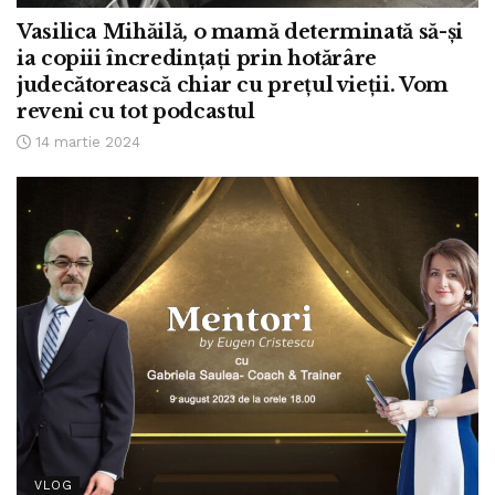
Vasilica Mihăilă, o mamă determinată să-și
ia copiii încredințați prin hotărâre
judecătorească chiar cu prețul vieții. Vom
reveni cu tot podcastul
14 martie 2024
VLOG