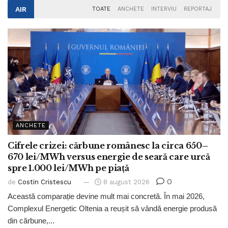
AIR
TOATE
ANCHETE
INTERVIU
REPORTAJ
ANCHETE
Cifrele crizei: cărbune românesc la circa 650–
670 lei/MWh versus energie de seară care urcă
spre 1.000 lei/MWh pe piață
0
de
Costin Cristescu
8 august 2026
Această comparație devine mult mai concretă. În mai 2026,
Complexul Energetic Oltenia a reușit să vândă energie produsă
din cărbune,...