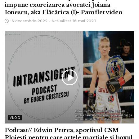
impune exorcizarea avocatei Joiana
Ionescu, aka Flăcărica (I)- Pamflet video
16 decembrie 2022 - Actualizat 16 mai 2023
VLOG
Podcast// Edwin Petrea, sportivul CSM
Ploiesti pentru care artele martiale si boxul