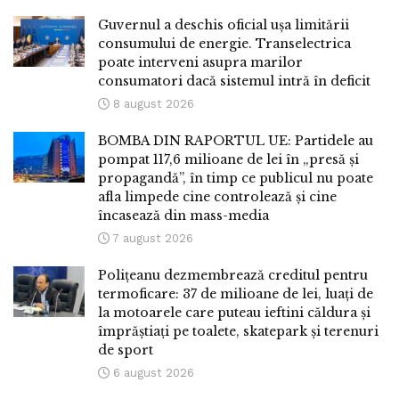
Guvernul a deschis oficial ușa limitării
consumului de energie. Transelectrica
poate interveni asupra marilor
consumatori dacă sistemul intră în deficit
8 august 2026
BOMBA DIN RAPORTUL UE: Partidele au
pompat 117,6 milioane de lei în „presă și
propagandă”, în timp ce publicul nu poate
afla limpede cine controlează și cine
încasează din mass-media
7 august 2026
Polițeanu dezmembrează creditul pentru
termoficare: 37 de milioane de lei, luați de
la motoarele care puteau ieftini căldura și
împrăștiați pe toalete, skatepark și terenuri
de sport
6 august 2026