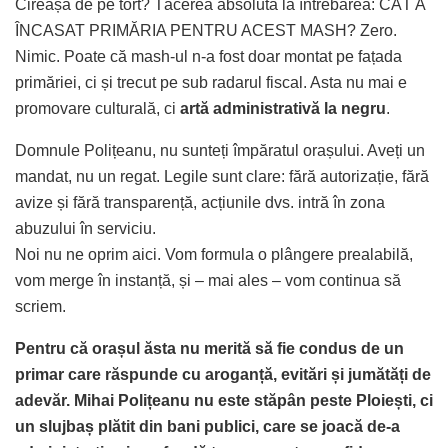
Cireașa de pe tort? Tăcerea absolută la întrebarea: CÂT A
ÎNCASAT PRIMĂRIA PENTRU ACEST MASH? Zero.
Nimic. Poate că mash-ul n-a fost doar montat pe fațada
primăriei, ci și trecut pe sub radarul fiscal. Asta nu mai e
promovare culturală, ci
artă administrativă la negru
.
Domnule Polițeanu, nu sunteți împăratul orașului. Aveți un
mandat, nu un regat. Legile sunt clare: fără autorizație, fără
avize și fără transparență, acțiunile dvs. intră în zona
abuzului în serviciu.
Noi nu ne oprim aici. Vom formula o plângere prealabilă,
vom merge în instanță, și – mai ales – vom continua să
scriem.
Pentru că orașul ăsta nu merită să fie condus de un
primar care răspunde cu aroganță, evitări și jumătăți de
adevăr. Mihai Polițeanu nu este stăpân peste Ploiești, ci
un slujbaș plătit din bani publici, care se joacă de-a