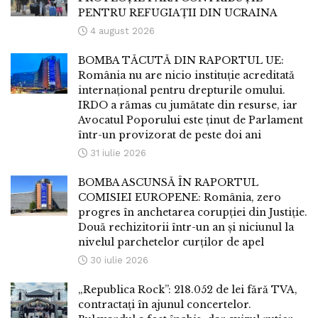
PENTRU REFUGIAȚII DIN UCRAINA
4 august 2026
BOMBA TĂCUTĂ DIN RAPORTUL UE:
România nu are nicio instituție acreditată
internațional pentru drepturile omului.
IRDO a rămas cu jumătate din resurse, iar
Avocatul Poporului este ținut de Parlament
într-un provizorat de peste doi ani
31 iulie 2026
BOMBA ASCUNSĂ ÎN RAPORTUL
COMISIEI EUROPENE: România, zero
progres în anchetarea corupției din Justiție.
Două rechizitorii într-un an și niciunul la
nivelul parchetelor curților de apel
30 iulie 2026
„Republica Rock”: 218.052 de lei fără TVA,
contractați în ajunul concertelor.