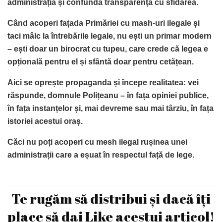
administrația și confundă transparența cu sfidarea.
Când acoperi fațada Primăriei cu mash-uri ilegale și
taci mâlc la întrebările legale, nu ești un primar modern
– ești doar un birocrat cu tupeu, care crede că legea e
opțională pentru el și sfântă doar pentru cetățean.
Aici se oprește propaganda și începe realitatea: vei
răspunde, domnule Polițeanu – în fața opiniei publice,
în fața instanțelor și, mai devreme sau mai târziu, în fața
istoriei acestui oraș.
Căci nu poți acoperi cu mesh ilegal rușinea unei
administrații care a eșuat în respectul față de lege.
Te rugăm să distribui și dacă îți
place să dai Like acestui articol!