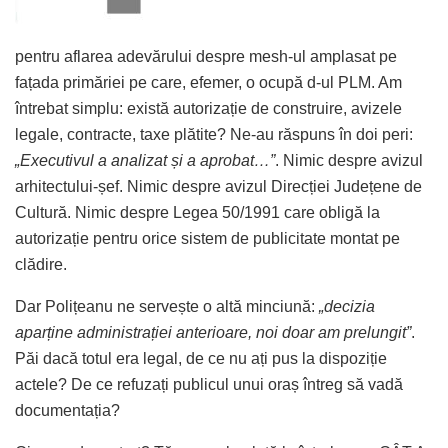
pentru aflarea adevărului despre mesh-ul amplasat pe
fațada primăriei pe care, efemer, o ocupă d-ul PLM. Am
întrebat simplu: există autorizație de construire, avizele
legale, contracte, taxe plătite? Ne-au răspuns în doi peri:
„Executivul a analizat și a aprobat…”
. Nimic despre avizul
arhitectului-șef. Nimic despre avizul Direcției Județene de
Cultură. Nimic despre Legea 50/1991 care obligă la
autorizație pentru orice sistem de publicitate montat pe
clădire.
Dar Polițeanu ne servește o altă minciună:
„decizia
aparține administrației anterioare, noi doar am prelungit”
.
Păi dacă totul era legal, de ce nu ați pus la dispoziție
actele? De ce refuzați publicul unui oraș întreg să vadă
documentația?