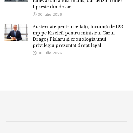
Bulevardul a fost închis, dar avizul rutier
lipsește din dosar
30 iulie 2026
Austeritate pentru ceilalți, locuință de 123
mp pe Kiseleff pentru ministru. Cazul
Dragoș Pîslaru și cronologia unui
privilegiu prezentat drept legal
30 iulie 2026