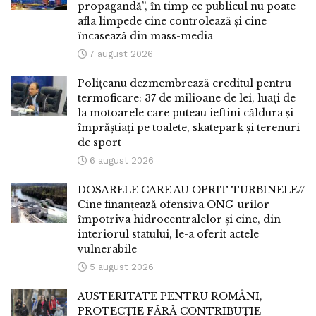
propagandă”, în timp ce publicul nu poate
afla limpede cine controlează și cine
încasează din mass-media
7 august 2026
Polițeanu dezmembrează creditul pentru
termoficare: 37 de milioane de lei, luați de
la motoarele care puteau ieftini căldura și
împrăștiați pe toalete, skatepark și terenuri
de sport
6 august 2026
DOSARELE CARE AU OPRIT TURBINELE//
Cine finanțează ofensiva ONG-urilor
împotriva hidrocentralelor și cine, din
interiorul statului, le-a oferit actele
vulnerabile
5 august 2026
AUSTERITATE PENTRU ROMÂNI,
PROTECȚIE FĂRĂ CONTRIBUȚIE