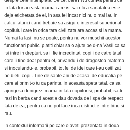
despre cele intamplate. De ce, oare? Nu cumva pentru ca
in fata lor aceasta mama care isi sacrifica sanatatea este
deja etichetata de ei, in asa fel incat nici nu o mai iau in
calcul atunci cand trebuie sa asigure interesul superior al
copilului care in orice tara civilizata are acces si la mama.
Numai la Iasi, nu se poate, pentru nu vor muschii acestor
functionari publici platiti chiar sa o ajute pe d-na Vasilica sa
isi intre in drepturi, sa ii fie incredintati copiii de catre tatal
care ii tine doar pentru el, privandu-i de dragostea materna
si inoculandu-le, probabil, tot fel de idei care i-au ostilizat
pe bietii copii. Tine de sapte ani de acasa, de educatia pe
care ai primit-o tu ca parinte, in aceasta speta tatal, ca sa
ajungi sa denigrezi mama in fata copiilor si, probabil, sa-ti
razi in barba cand acestia dau dovada de lispa de respect
fata de ea, pentru ca nu pot face inca distinctie intre bine si
rau.
In contextul informarii pe care o aveti prezentata in doua