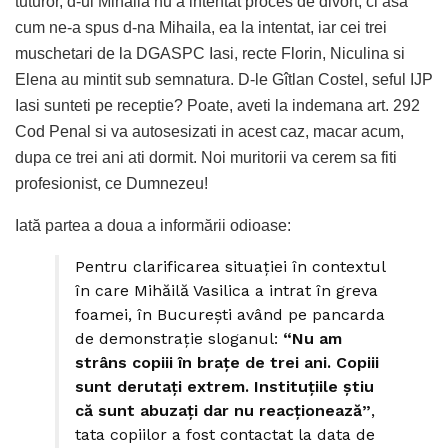
tuturor, d-ul Mihaila nu a intentat proces de divort, ci asa
cum ne-a spus d-na Mihaila, ea la intentat, iar cei trei
muschetari de la DGASPC Iasi, recte Florin, Niculina si
Elena au mintit sub semnatura. D-le Gîtlan Costel, seful IJP
Iasi sunteti pe receptie? Poate, aveti la indemana art. 292
Cod Penal si va autosesizati in acest caz, macar acum,
dupa ce trei ani ati dormit. Noi muritorii va cerem sa fiti
profesionist, ce Dumnezeu!
Iată partea a doua a informării odioase:
Pentru clarificarea situației în contextul
în care Mihăilă Vasilica a intrat în greva
foamei, în București având pe pancarda
de demonstrație sloganul:
“Nu am
strâns copiii în brațe de trei ani. Copiii
sunt derutați extrem. Instituțiile știu
că sunt abuzați dar nu reacționează”
,
tata copiilor a fost contactat la data de