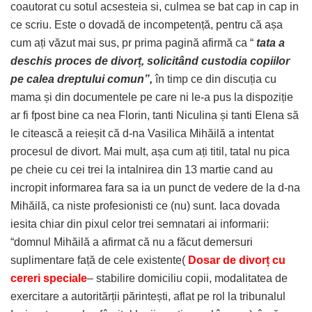
coautorat cu sotul acsesteia si, culmea se bat cap in cap in
ce scriu. Este o dovadă de incompetență, pentru că așa
cum ați văzut mai sus, pr prima pagină afirmă ca “
tata a
deschis proces de divorț, solicitând custodia copiilor
pe calea dreptului comun”,
în timp ce din discuția cu
mama și din documentele pe care ni le-a pus la dispoziție
ar fi fpost bine ca nea Florin, tanti Niculina și tanti Elena să
le citească a reieșit că d-na Vasilica Mihăilă a intentat
procesul de divort. Mai mult, așa cum ați titil, tatal nu pica
pe cheie cu cei trei la intalnirea din 13 martie cand au
incropit informarea fara sa ia un punct de vedere de la d-na
Mihăilă, ca niste profesionisti ce (nu) sunt. Iaca dovada
iesita chiar din pixul celor trei semnatari ai informarii:
“domnul Mihăilă a afirmat că nu a făcut demersuri
suplimentare față de cele existente(
Dosar de divorț cu
cereri speciale
– stabilire domiciliu copii, modalitatea de
exercitare a autoritărții părintești, aflat pe rol la tribunalul