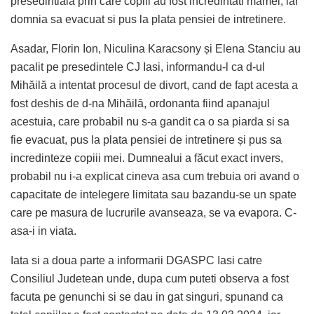
presedintiala prin care copiii au fost incredintati mamei, iar
domnia sa evacuat si pus la plata pensiei de intretinere.
Asadar, Florin Ion, Niculina Karacsony și Elena Stanciu au
pacalit pe presedintele CJ Iasi, informandu-l ca d-ul
Mihăilă a intentat procesul de divort, cand de fapt acesta a
fost deshis de d-na Mihăilă, ordonanta fiind apanajul
acestuia, care probabil nu s-a gandit ca o sa piarda si sa
fie evacuat, pus la plata pensiei de intretinere și pus sa
incredinteze copiii mei. Dumnealui a făcut exact invers,
probabil nu i-a explicat cineva asa cum trebuia ori avand o
capacitate de intelegere limitata sau bazandu-se un spate
care pe masura de lucrurile avanseaza, se va evapora. C-
asa-i in viata.
Iata si a doua parte a informarii DGASPC Iasi catre
Consiliul Judetean unde, dupa cum puteti observa a fost
facuta pe genunchi si se dau in gat singuri, spunand ca