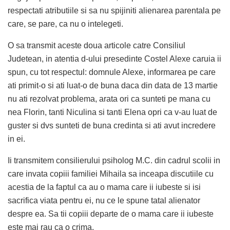
respectati atributiile si sa nu spijiniti alienarea parentala pe
care, se pare, ca nu o intelegeti.
O sa transmit aceste doua articole catre Consiliul
Judetean, in atentia d-ului presedinte Costel Alexe caruia ii
spun, cu tot respectul: domnule Alexe, informarea pe care
ati primit-o si ati luat-o de buna daca din data de 13 martie
nu ati rezolvat problema, arata ori ca sunteti pe mana cu
nea Florin, tanti Niculina si tanti Elena opri ca v-au luat de
guster si dvs sunteti de buna credinta si ati avut incredere
in ei.
Ii transmitem consilierului psiholog M.C. din cadrul scolii in
care invata copiii familiei Mihaila sa inceapa discutiile cu
acestia de la faptul ca au o mama care ii iubeste si isi
sacrifica viata pentru ei, nu ce le spune tatal alienator
despre ea. Sa tii copiii departe de o mama care ii iubeste
este mai rau ca o crima.