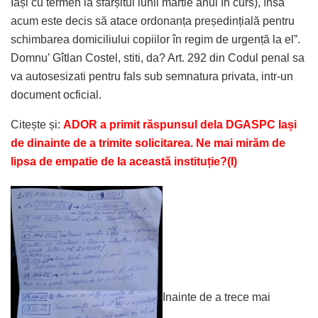
Iași cu termen la sfârșitul lunii martie anul în curs), însă
acum este decis să atace ordonanța președințială pentru
schimbarea domiciliului copiilor în regim de urgență la el”.
Domnu’ Gîtlan Costel, stiti, da? Art. 292 din Codul penal sa
va autosesizati pentru fals sub semnatura privata, intr-un
document ocficial.
Citește și:
ADOR a primit răspunsul dela DGASPC Iași
de dinainte de a trimite solicitarea. Ne mai mirăm de
lipsa de empatie de la această instituție?(I)
Inainte de a trece mai