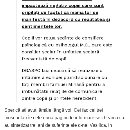
impactează negativ copiii care sunt
oripilați de faptul că mama lor se
manifestă în dezacord cu realitatea și
sentimentele lor.
Copiii vor relua ședințe de consiliere
psihologică cu psihologul M.C., care este
consilier școlar în unitatea școlară
frecventată de copii.
DGASPC Iasi încearcă să realizeze o
întâlnire a echipei pluridisciplinare cu
toți membri familiei Mihăilă pentru a
îmbunătății relațiile de comunicare
dintre copii și printele nerezident.
Sper că ați avut lămâie lângă voi. Cei fac cei trei
muschetari îe cele două pagini de informare se cheamă că
au sintetizat trei ani de suferinte ale d-nei Vasilica, in