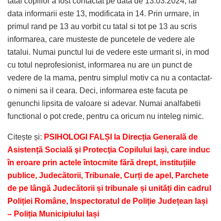
tatal copiilor a fost contactat pe data de 13.03.2024, iar
data informarii este 13, modificata in 14. Prin urmare, in
primul rand pe 13 au vorbit cu tatal si tot pe 13 au scris
informarea, care musteste de puncetele de vedere ale
tatalui. Numai punctul lui de vedere este urmarit si, in mod
cu totul neprofesionist, informarea nu are un punct de
vedere de la mama, pentru simplul motiv ca nu a contactat-
o nimeni sa il ceara. Deci, informarea este facuta pe
genunchi lipsita de valoare si adevar. Numai analfabetii
functional o pot crede, pentru ca oricum nu inteleg nimic.
Citește și:
PSIHOLOGI FALȘI la Direcția Generală de
Asistență Socială şi Protecţia Copilului Iași, care induc
în eroare prin actele întocmite fără drept, instituțiile
publice, Judecătorii, Tribunale, Curți de apel, Parchete
de pe lângă Judecătorii și tribunale și unități din cadrul
Poliției Române, Inspectoratul de Poliție Județean Iași
– Poliția Municipiului Iași