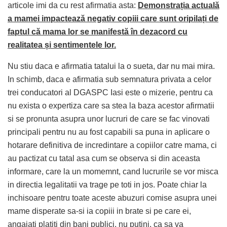
articole imi da cu rest afirmatia asta:
Demonstrația actuală
a mamei impactează negativ copiii care sunt oripilați de
faptul că mama lor se manifestă în dezacord cu
realitatea și sentimentele lor.
Nu stiu daca e afirmatia tatalui la o sueta, dar nu mai mira.
In schimb, daca e afirmatia sub semnatura privata a celor
trei conducatori al DGASPC Iasi este o mizerie, pentru ca
nu exista o expertiza care sa stea la baza acestor afirmatii
si se pronunta asupra unor lucruri de care se fac vinovati
principali pentru nu au fost capabili sa puna in aplicare o
hotarare definitiva de incredintare a copiilor catre mama, ci
au pactizat cu tatal asa cum se observa si din aceasta
informare, care la un momemnt, cand lucrurile se vor misca
in directia legalitatii va trage pe toti in jos. Poate chiar la
inchisoare pentru toate aceste abuzuri comise asupra unei
mame disperate sa-si ia copiii in brate si pe care ei,
angajati platiti din bani publici, nu putini, ca sa va