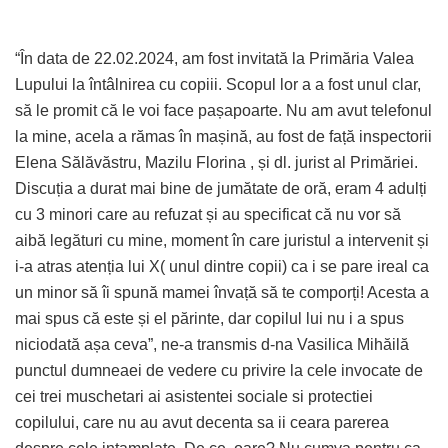
“În data de 22.02.2024, am fost invitată la Primăria Valea
Lupului la întâlnirea cu copiii. Scopul lor a a fost unul clar,
să le promit că le voi face pașapoarte. Nu am avut telefonul
la mine, acela a rămas în mașină, au fost de față inspectorii
Elena Sălăvăstru, Mazilu Florina , și dl. jurist al Primăriei.
Discuția a durat mai bine de jumătate de oră, eram 4 adulți
cu 3 minori care au refuzat și au specificat că nu vor să
aibă legături cu mine, moment în care juristul a intervenit și
i-a atras atenția lui X( unul dintre copii) ca i se pare ireal ca
un minor să îi spună mamei învață să te comporți! Acesta a
mai spus că este și el părinte, dar copilul lui nu i a spus
niciodată așa ceva”, ne-a transmis d-na Vasilica Mihăilă
punctul dumneaei de vedere cu privire la cele invocate de
cei trei muschetari ai asistentei sociale si protectiei
copilului, care nu au avut decenta sa ii ceara parerea