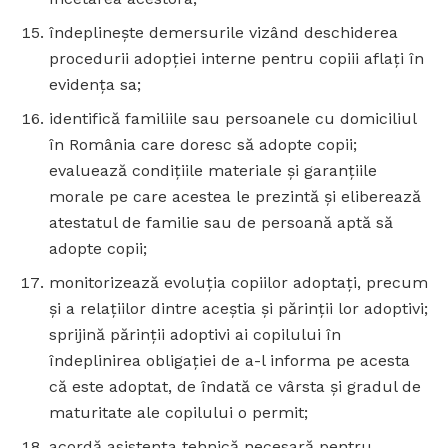
îndeplineşte demersurile vizând deschiderea
procedurii adopţiei interne pentru copiii aflaţi în
evidenţa sa;
identifică familiile sau persoanele cu domiciliul
în România care doresc să adopte copii;
evaluează condiţiile materiale şi garanţiile
morale pe care acestea le prezintă şi eliberează
atestatul de familie sau de persoană aptă să
adopte copii;
monitorizează evoluţia copiilor adoptaţi, precum
şi a relaţiilor dintre aceştia şi părinţii lor adoptivi;
sprijină părinţii adoptivi ai copilului în
îndeplinirea obligaţiei de a-l informa pe acesta
că este adoptat, de îndată ce vârsta şi gradul de
maturitate ale copilului o permit;
acordă asistenţa tehnică necesară pentru