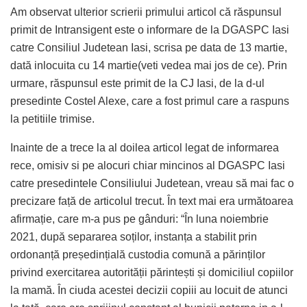
Am observat ulterior scrierii primului articol că răspunsul
primit de Intransigent este o informare de la DGASPC Iasi
catre Consiliul Judetean Iasi, scrisa pe data de 13 martie,
dată inlocuita cu 14 martie(veti vedea mai jos de ce). Prin
urmare, răspunsul este primit de la CJ Iasi, de la d-ul
presedinte Costel Alexe, care a fost primul care a raspuns
la petitiile trimise.
Inainte de a trece la al doilea articol legat de informarea
rece, omisiv si pe alocuri chiar mincinos al DGASPC Iasi
catre presedintele Consiliului Judetean, vreau să mai fac o
precizare față de articolul trecut. În text mai era următoarea
afirmație, care m-a pus pe gânduri: “În luna noiembrie
2021, după separarea soților, instanța a stabilit prin
ordonanță președințială custodia comună a părinților
privind exercitarea autorității părintești și domiciliul copiilor
la mamă. În ciuda acestei decizii copiii au locuit de atunci