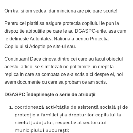
Om trai si om vedea, dar minciuna are picioare scurte!
Pentru cei platiti sa asigure protectia copilului le pun la
dispozitie atributiile pe care le au DGASPC-urile, asa cum
le defineste Autoritatea Nationala pentru Protectia
Copilului si Adoptie pe site-ul sau.
Continuam! Daca cineva dintre cei care au facut obiectul
acestui articol se simt lezati ne pot trimite un drept la
replica in care sa combata ce s-a scris aici despre ei, noi
avem documente cu care sa probam ce am scris.
DGASPC îndeplinește o serie de atribuții
:
coordonează activităţile de asistenţă socială şi de
protecţie a familiei şi a drepturilor copilului la
nivelul judeţului, respectiv al sectorului
municipiului Bucureşti;