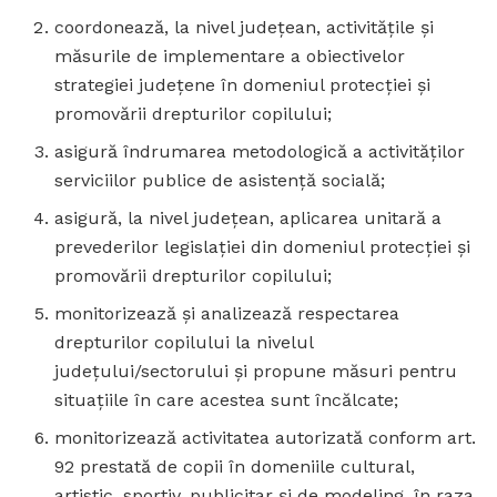
coordonează, la nivel judeţean, activităţile şi
măsurile de implementare a obiectivelor
strategiei judeţene în domeniul protecţiei şi
promovării drepturilor copilului;
asigură îndrumarea metodologică a activităţilor
serviciilor publice de asistenţă socială;
asigură, la nivel judeţean, aplicarea unitară a
prevederilor legislaţiei din domeniul protecţiei şi
promovării drepturilor copilului;
monitorizează şi analizează respectarea
drepturilor copilului la nivelul
judeţului/sectorului şi propune măsuri pentru
situaţiile în care acestea sunt încălcate;
monitorizează activitatea autorizată conform art.
92 prestată de copii în domeniile cultural,
artistic, sportiv, publicitar şi de modeling, în raza