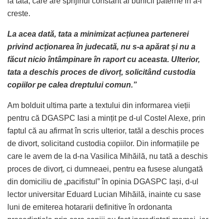
la tată, care are sprijinul constant al bunicii paterne in a-l
creste.
La acea dată, tata a minimizat acțiunea partenerei
privind acționarea în judecată, nu s-a apărat și nu a
făcut nicio întâmpinare în raport cu aceasta. Ulterior,
tata a deschis proces de divorț, solicitând custodia
copiilor pe calea dreptului comun.”
Am bolduit ultima parte a textului din informarea vieții
pentru că DGASPC Iasi a mințit pe d-ul Costel Alexe, prin
faptul că au afirmat în scris ulterior, tatăl a deschis proces
de divort, solicitand custodia copiilor. Din informațiile pe
care le avem de la d-na Vasilica Mihăilă, nu tată a deschis
proces de divorț, ci dumneaei, pentru ea fusese alungată
din domiciliu de „pacifistul” în opinia DGASPC Iași, d-ul
lector universitar Eduard Lucian Mihăilă, inainte cu sase
luni de emiterea hotararii definitive în ordonanta