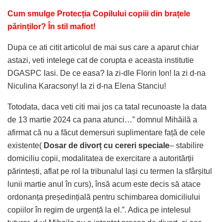
Cum smulge Protecția Copilului copiii din brațele
părinților? În stil mafiot!
Dupa ce ati citit articolul de mai sus care a aparut chiar
astazi, veti intelege cat de corupta e aceasta institutie
DGASPC Iasi. De ce easa? Ia zi-dle Florin Ion! Ia zi d-na
Niculina Karacsony! Ia zi d-na Elena Stanciu!
Totodata, daca veti citi mai jos ca tatal recunoaste la data
de 13 martie 2024 ca pana atunci…” domnul Mihăilă a
afirmat că nu a făcut demersuri suplimentare față de cele
existente(
Dosar de divorț cu cereri speciale
– stabilire
domiciliu copii, modalitatea de exercitare a autoritărții
părintești, aflat pe rol la tribunalul Iași cu termen la sfârșitul
lunii martie anul în curs), însă acum este decis să atace
ordonanța președințială pentru schimbarea domiciliului
copiilor în regim de urgență la el.”. Adica pe intelesul