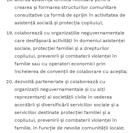
crearea şi formarea structurilor comunitare
consultative ca formă de sprijin în activitatea de
asistenţă socială şi protecţia copilului;
colaborează cu organizaţiile neguvernamentale
care desfăşoară activităţi în domeniul asistenţei
sociale, protecţiei familiei şi a drepturilor
copilului, prevenirii şi combaterii violenţei în
familie sau cu operatori economici prin
încheierea de convenţii de colaborare cu aceştia;
dezvoltă parteneriate şi colaborează cu
organizaţii neguvernamentale şi cu alţi
reprezentanţi ai societăţii civile în vederea
acordării şi diversificării serviciilor sociale şi a
serviciilor destinate protecţiei familiei şi a
copilului, prevenirii şi combaterii violenţei în
familie, în funcţie de nevoile comunităţii locale;